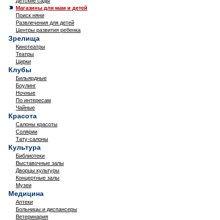
Детские сады
Магазины для мам и детей
Поиск няни
Развлечения для детей
Центры развития ребенка
Зрелища
Кинотеатры
Театры
Цирки
Клубы
Бильярдные
Боулинг
Ночные
По интересам
Чайные
Красота
Салоны красоты
Солярии
Тату-салоны
Культура
Библиотеки
Выставочные залы
Дворцы культуры
Концертные залы
Музеи
Медицина
Аптеки
Больницы и диспансеры
Ветеринария