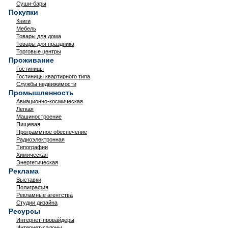
Суши-бары
Покупки
Книги
Мебель
Товары для дома
Товары для праздника
Торговые центры
Проживание
Гостиницы
Гостиницы квартирного типа
Службы недвижимости
Промышленность
Авиационно-космическая
Легкая
Машиностроение
Пищевая
Программное обеспечение
Радиоэлектронная
Типографии
Химическая
Энергетическая
Реклама
Выставки
Полиграфия
Рекламные агентства
Студии дизайна
Ресурсы
Интернет-провайдеры
Интернет-салоны