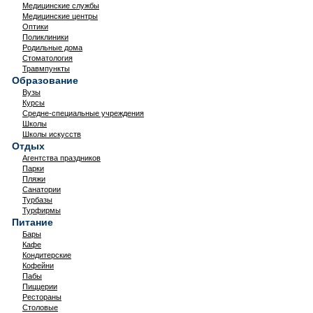
Медицинские службы
Медицинские центры
Оптики
Поликлиники
Родильные дома
Стоматология
Травмпункты
Образование
Вузы
Курсы
Средне-специальные учреждения
Школы
Школы искусств
Отдых
Агентства праздников
Парки
Пляжи
Санатории
Турбазы
Турфирмы
Питание
Бары
Кафе
Кондитерские
Кофейни
Пабы
Пиццерии
Рестораны
Столовые