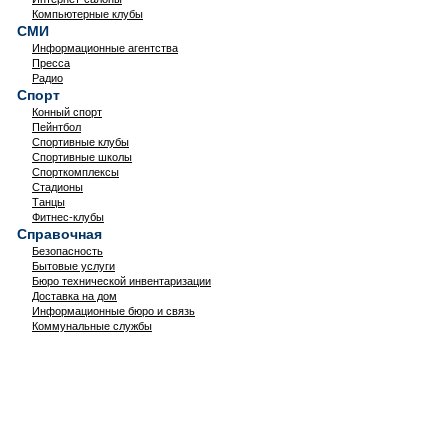
Компьютерные клубы
СМИ
Информационные агентства
Пресса
Радио
Спорт
Конный спорт
Пейнтбол
Спортивные клубы
Спортивные школы
Спорткомплексы
Стадионы
Танцы
Фитнес-клубы
Справочная
Безопасность
Бытовые услуги
Бюро технической инвентаризации
Доставка на дом
Информационные бюро и связь
Коммунальные службы