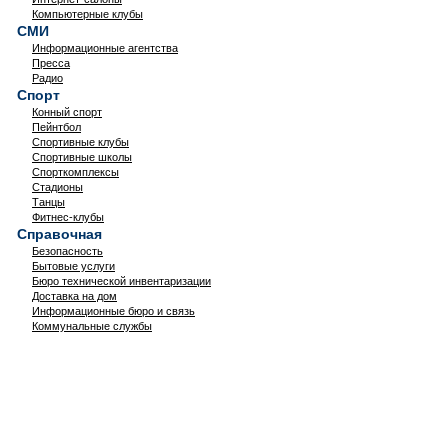
Компьютерные клубы
СМИ
Информационные агентства
Пресса
Радио
Спорт
Конный спорт
Пейнтбол
Спортивные клубы
Спортивные школы
Спорткомплексы
Стадионы
Танцы
Фитнес-клубы
Справочная
Безопасность
Бытовые услуги
Бюро технической инвентаризации
Доставка на дом
Информационные бюро и связь
Коммунальные службы