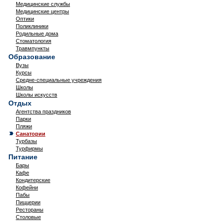
Медицинские службы
Медицинские центры
Оптики
Поликлиники
Родильные дома
Стоматология
Травмпункты
Образование
Вузы
Курсы
Средне-специальные учреждения
Школы
Школы искусств
Отдых
Агентства праздников
Парки
Пляжи
Санатории
Турбазы
Турфирмы
Питание
Бары
Кафе
Кондитерские
Кофейни
Пабы
Пиццерии
Рестораны
Столовые