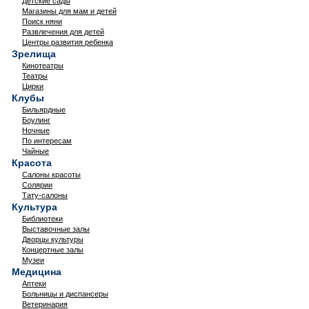
Детские сады
Магазины для мам и детей
Поиск няни
Развлечения для детей
Центры развития ребенка
Зрелища
Кинотеатры
Театры
Цирки
Клубы
Бильярдные
Боулинг
Ночные
По интересам
Чайные
Красота
Салоны красоты
Солярии
Тату-салоны
Культура
Библиотеки
Выставочные залы
Дворцы культуры
Концертные залы
Музеи
Медицина
Аптеки
Больницы и диспансеры
Ветеринария