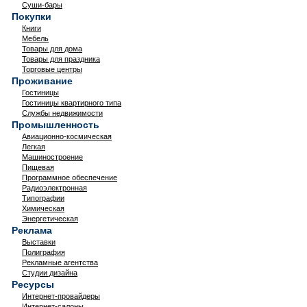
Суши-бары
Покупки
Книги
Мебель
Товары для дома
Товары для праздника
Торговые центры
Проживание
Гостиницы
Гостиницы квартирного типа
Службы недвижимости
Промышленность
Авиационно-космическая
Легкая
Машиностроение
Пищевая
Программное обеспечение
Радиоэлектронная
Типографии
Химическая
Энергетическая
Реклама
Выставки
Полиграфия
Рекламные агентства
Студии дизайна
Ресурсы
Интернет-провайдеры
Интернет-салоны