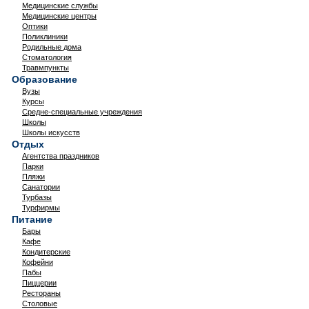
Медицинские службы
Медицинские центры
Оптики
Поликлиники
Родильные дома
Стоматология
Травмпункты
Образование
Вузы
Курсы
Средне-специальные учреждения
Школы
Школы искусств
Отдых
Агентства праздников
Парки
Пляжи
Санатории
Турбазы
Турфирмы
Питание
Бары
Кафе
Кондитерские
Кофейни
Пабы
Пиццерии
Рестораны
Столовые