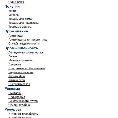
Суши-бары
Покупки
Книги
Мебель
Товары для дома
Товары для праздника
Торговые центры
Проживание
Гостиницы
Гостиницы квартирного типа
Службы недвижимости
Промышленность
Авиационно-космическая
Легкая
Машиностроение
Пищевая
Программное обеспечение
Радиоэлектронная
Типографии
Химическая
Энергетическая
Реклама
Выставки
Полиграфия
Рекламные агентства
Студии дизайна
Ресурсы
Интернет-провайдеры
Интернет-салоны