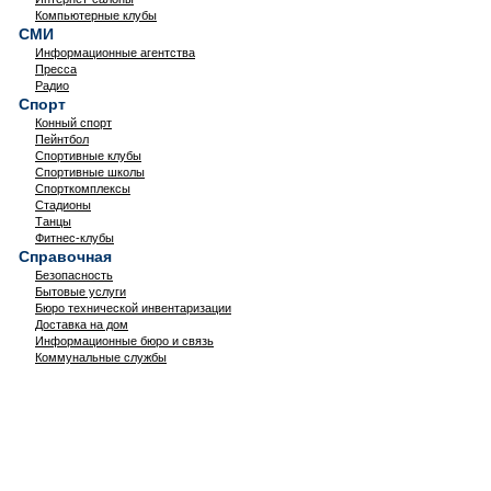
Компьютерные клубы
СМИ
Информационные агентства
Пресса
Радио
Спорт
Конный спорт
Пейнтбол
Спортивные клубы
Спортивные школы
Спорткомплексы
Стадионы
Танцы
Фитнес-клубы
Справочная
Безопасность
Бытовые услуги
Бюро технической инвентаризации
Доставка на дом
Информационные бюро и связь
Коммунальные службы