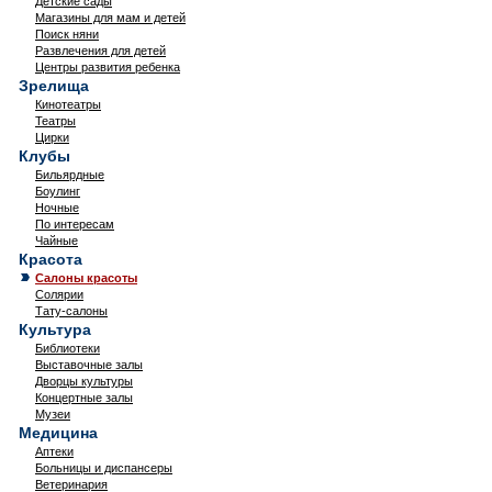
Детские сады
Магазины для мам и детей
Поиск няни
Развлечения для детей
Центры развития ребенка
Зрелища
Кинотеатры
Театры
Цирки
Клубы
Бильярдные
Боулинг
Ночные
По интересам
Чайные
Красота
Салоны красоты
Солярии
Тату-салоны
Культура
Библиотеки
Выставочные залы
Дворцы культуры
Концертные залы
Музеи
Медицина
Аптеки
Больницы и диспансеры
Ветеринария