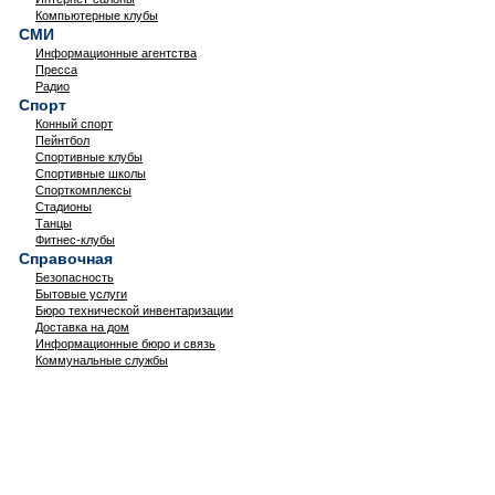
Компьютерные клубы
СМИ
Информационные агентства
Пресса
Радио
Спорт
Конный спорт
Пейнтбол
Спортивные клубы
Спортивные школы
Спорткомплексы
Стадионы
Танцы
Фитнес-клубы
Справочная
Безопасность
Бытовые услуги
Бюро технической инвентаризации
Доставка на дом
Информационные бюро и связь
Коммунальные службы