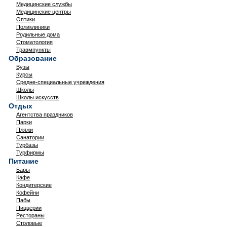
Медицинские службы
Медицинские центры
Оптики
Поликлиники
Родильные дома
Стоматология
Травмпункты
Образование
Вузы
Курсы
Средне-специальные учреждения
Школы
Школы искусств
Отдых
Агентства праздников
Парки
Пляжи
Санатории
Турбазы
Турфирмы
Питание
Бары
Кафе
Кондитерские
Кофейни
Пабы
Пиццерии
Рестораны
Столовые