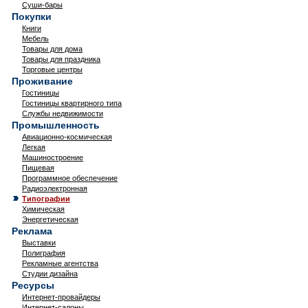
Суши-бары
Покупки
Книги
Мебель
Товары для дома
Товары для праздника
Торговые центры
Проживание
Гостиницы
Гостиницы квартирного типа
Службы недвижимости
Промышленность
Авиационно-космическая
Легкая
Машиностроение
Пищевая
Программное обеспечение
Радиоэлектронная
Типографии
Химическая
Энергетическая
Реклама
Выставки
Полиграфия
Рекламные агентства
Студии дизайна
Ресурсы
Интернет-провайдеры
Интернет-салоны