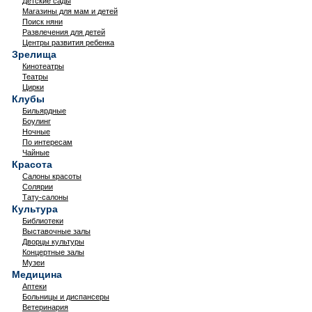
Детские сады
Магазины для мам и детей
Поиск няни
Развлечения для детей
Центры развития ребенка
Зрелища
Кинотеатры
Театры
Цирки
Клубы
Бильярдные
Боулинг
Ночные
По интересам
Чайные
Красота
Салоны красоты
Солярии
Тату-салоны
Культура
Библиотеки
Выставочные залы
Дворцы культуры
Концертные залы
Музеи
Медицина
Аптеки
Больницы и диспансеры
Ветеринария