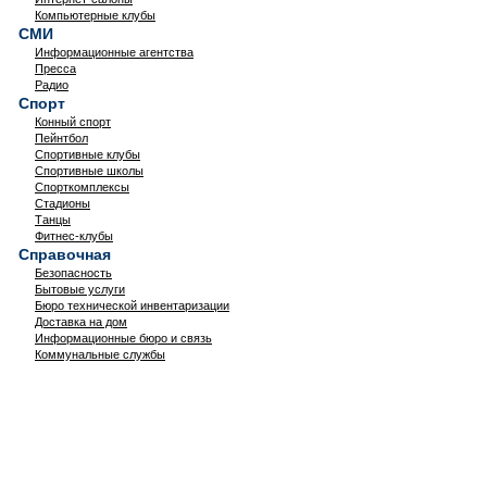
Компьютерные клубы
СМИ
Информационные агентства
Пресса
Радио
Спорт
Конный спорт
Пейнтбол
Спортивные клубы
Спортивные школы
Спорткомплексы
Стадионы
Танцы
Фитнес-клубы
Справочная
Безопасность
Бытовые услуги
Бюро технической инвентаризации
Доставка на дом
Информационные бюро и связь
Коммунальные службы