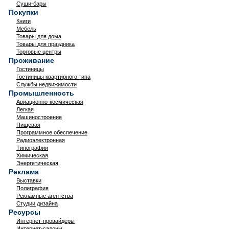
Суши-бары
Покупки
Книги
Мебель
Товары для дома
Товары для праздника
Торговые центры
Проживание
Гостиницы
Гостиницы квартирного типа
Службы недвижимости
Промышленность
Авиационно-космическая
Легкая
Машиностроение
Пищевая
Программное обеспечение
Радиоэлектронная
Типографии
Химическая
Энергетическая
Реклама
Выставки
Полиграфия
Рекламные агентства
Студии дизайна
Ресурсы
Интернет-провайдеры
Интернет-салоны