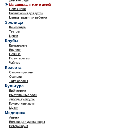
Детские сады
Магазины для мам и детей
Поиск няни
Развлечения для детей
Центры развития ребенка
Зрелища
Кинотеатры
Театры
Цирки
Клубы
Бильярдные
Боулинг
Ночные
По интересам
Чайные
Красота
Салоны красоты
Солярии
Тату-салоны
Культура
Библиотеки
Выставочные залы
Дворцы культуры
Концертные залы
Музеи
Медицина
Аптеки
Больницы и диспансеры
Ветеринария