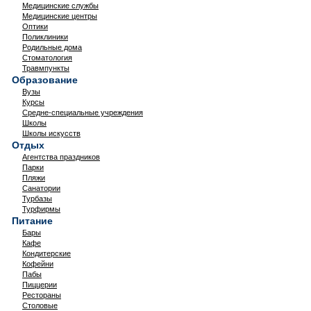
Медицинские службы
Медицинские центры
Оптики
Поликлиники
Родильные дома
Стоматология
Травмпункты
Образование
Вузы
Курсы
Средне-специальные учреждения
Школы
Школы искусств
Отдых
Агентства праздников
Парки
Пляжи
Санатории
Турбазы
Турфирмы
Питание
Бары
Кафе
Кондитерские
Кофейни
Пабы
Пиццерии
Рестораны
Столовые