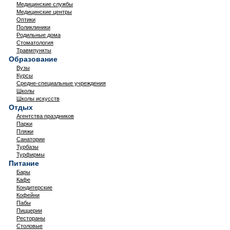
Медицинские службы
Медицинские центры
Оптики
Поликлиники
Родильные дома
Стоматология
Травмпункты
Образование
Вузы
Курсы
Средне-специальные учреждения
Школы
Школы искусств
Отдых
Агентства праздников
Парки
Пляжи
Санатории
Турбазы
Турфирмы
Питание
Бары
Кафе
Кондитерские
Кофейни
Пабы
Пиццерии
Рестораны
Столовые