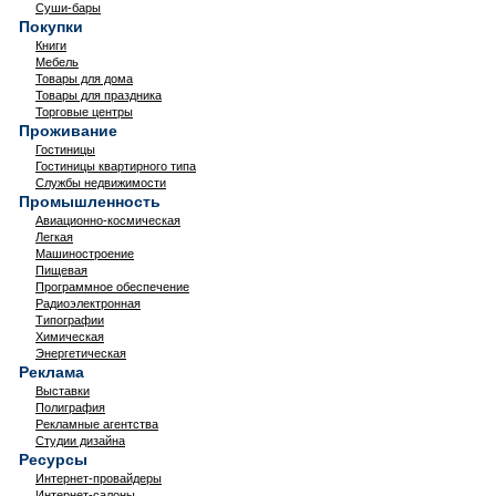
Суши-бары
Покупки
Книги
Мебель
Товары для дома
Товары для праздника
Торговые центры
Проживание
Гостиницы
Гостиницы квартирного типа
Службы недвижимости
Промышленность
Авиационно-космическая
Легкая
Машиностроение
Пищевая
Программное обеспечение
Радиоэлектронная
Типографии
Химическая
Энергетическая
Реклама
Выставки
Полиграфия
Рекламные агентства
Студии дизайна
Ресурсы
Интернет-провайдеры
Интернет-салоны