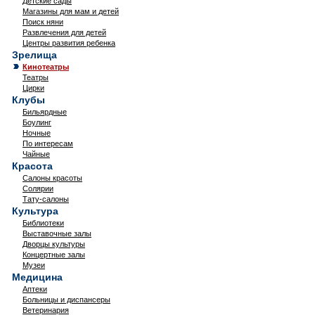
Детские сады
Магазины для мам и детей
Поиск няни
Развлечения для детей
Центры развития ребенка
Зрелища
Кинотеатры
Театры
Цирки
Клубы
Бильярдные
Боулинг
Ночные
По интересам
Чайные
Красота
Салоны красоты
Солярии
Тату-салоны
Культура
Библиотеки
Выставочные залы
Дворцы культуры
Концертные залы
Музеи
Медицина
Аптеки
Больницы и диспансеры
Ветеринария