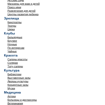
Детские сады
Магазины для мам и детей
Поиск няни
Развлечения для детей
Центры развития ребенка
Зрелища
Кинотеатры
Театры
Цирки
Клубы
Бильярдные
Боулинг
Ночные
По интересам
Чайные
Красота
Салоны красоты
Солярии
Тату-салоны
Культура
Библиотеки
Выставочные залы
Дворцы культуры
Концертные залы
Музеи
Медицина
Аптеки
Больницы и диспансеры
Ветеринария