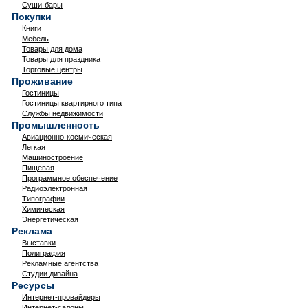
Суши-бары
Покупки
Книги
Мебель
Товары для дома
Товары для праздника
Торговые центры
Проживание
Гостиницы
Гостиницы квартирного типа
Службы недвижимости
Промышленность
Авиационно-космическая
Легкая
Машиностроение
Пищевая
Программное обеспечение
Радиоэлектронная
Типографии
Химическая
Энергетическая
Реклама
Выставки
Полиграфия
Рекламные агентства
Студии дизайна
Ресурсы
Интернет-провайдеры
Интернет-салоны