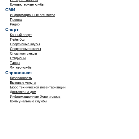
Компьютерные клубы
СМИ
Информационные агентства
Пресса
Радио
Спорт
Конный спорт
Пейнтбол
Спортивные клубы
Спортивные школы
Спорткомплексы
Стадионы
Танцы
Фитнес-клубы
Справочная
Безопасность
Бытовые услуги
Бюро технической инвентаризации
Доставка на дом
Информационные бюро и связь
Коммунальные службы