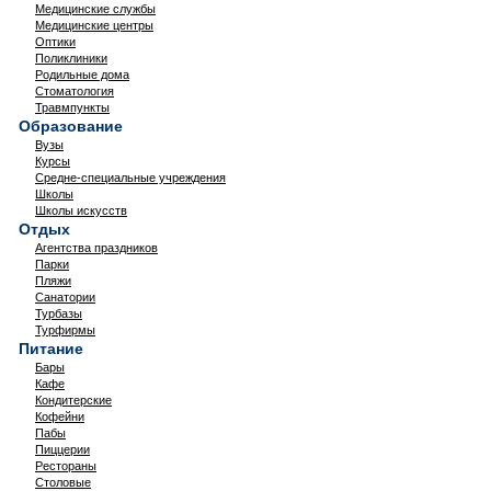
Медицинские службы
Медицинские центры
Оптики
Поликлиники
Родильные дома
Стоматология
Травмпункты
Образование
Вузы
Курсы
Средне-специальные учреждения
Школы
Школы искусств
Отдых
Агентства праздников
Парки
Пляжи
Санатории
Турбазы
Турфирмы
Питание
Бары
Кафе
Кондитерские
Кофейни
Пабы
Пиццерии
Рестораны
Столовые