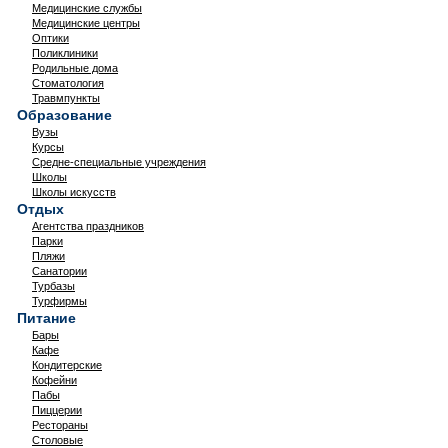
Медицинские службы
Медицинские центры
Оптики
Поликлиники
Родильные дома
Стоматология
Травмпункты
Образование
Вузы
Курсы
Средне-специальные учреждения
Школы
Школы искусств
Отдых
Агентства праздников
Парки
Пляжи
Санатории
Турбазы
Турфирмы
Питание
Бары
Кафе
Кондитерские
Кофейни
Пабы
Пиццерии
Рестораны
Столовые