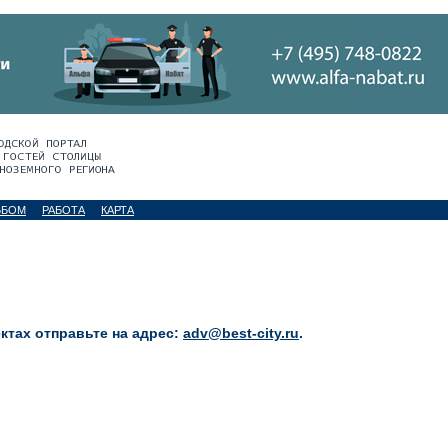
ЬБОМ
РАБОТА
КАРТА
тах отправьте на адрес:
adv@best-city.ru
.