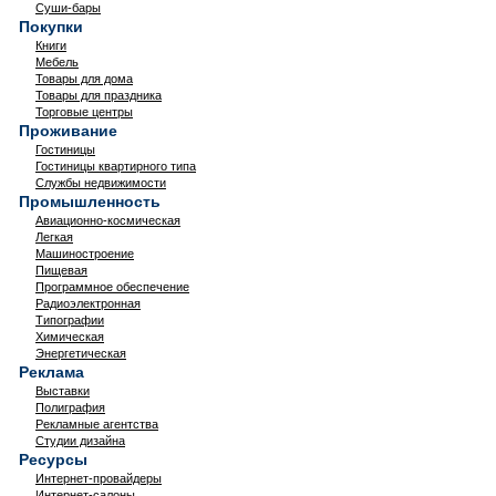
Суши-бары
Покупки
Книги
Мебель
Товары для дома
Товары для праздника
Торговые центры
Проживание
Гостиницы
Гостиницы квартирного типа
Службы недвижимости
Промышленность
Авиационно-космическая
Легкая
Машиностроение
Пищевая
Программное обеспечение
Радиоэлектронная
Типографии
Химическая
Энергетическая
Реклама
Выставки
Полиграфия
Рекламные агентства
Студии дизайна
Ресурсы
Интернет-провайдеры
Интернет-салоны