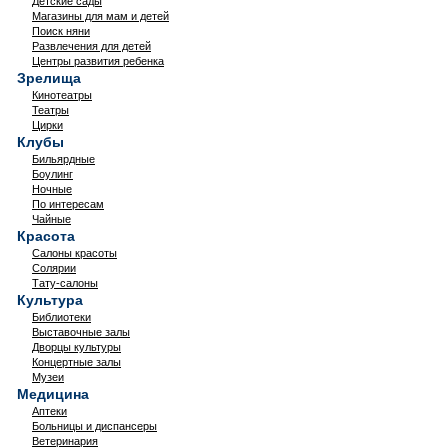
Детские сады
Магазины для мам и детей
Поиск няни
Развлечения для детей
Центры развития ребенка
Зрелища
Кинотеатры
Театры
Цирки
Клубы
Бильярдные
Боулинг
Ночные
По интересам
Чайные
Красота
Салоны красоты
Солярии
Тату-салоны
Культура
Библиотеки
Выставочные залы
Дворцы культуры
Концертные залы
Музеи
Медицина
Аптеки
Больницы и диспансеры
Ветеринария