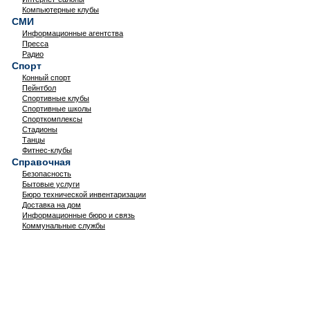
Компьютерные клубы
СМИ
Информационные агентства
Пресса
Радио
Спорт
Конный спорт
Пейнтбол
Спортивные клубы
Спортивные школы
Спорткомплексы
Стадионы
Танцы
Фитнес-клубы
Справочная
Безопасность
Бытовые услуги
Бюро технической инвентаризации
Доставка на дом
Информационные бюро и связь
Коммунальные службы