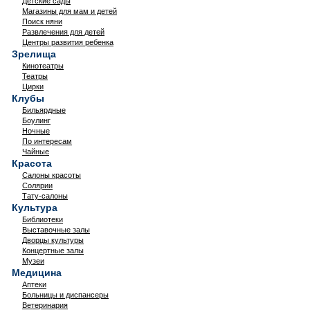
Детские сады
Магазины для мам и детей
Поиск няни
Развлечения для детей
Центры развития ребенка
Зрелища
Кинотеатры
Театры
Цирки
Клубы
Бильярдные
Боулинг
Ночные
По интересам
Чайные
Красота
Салоны красоты
Солярии
Тату-салоны
Культура
Библиотеки
Выставочные залы
Дворцы культуры
Концертные залы
Музеи
Медицина
Аптеки
Больницы и диспансеры
Ветеринария