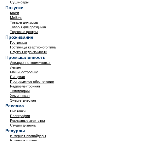
Суши-бары
Покупки
Книги
Мебель
Товары для дома
Товары для праздника
Торговые центры
Проживание
Гостиницы
Гостиницы квартирного типа
Службы недвижимости
Промышленность
Авиационно-космическая
Легкая
Машиностроение
Пищевая
Программное обеспечение
Радиоэлектронная
Типографии
Химическая
Энергетическая
Реклама
Выставки
Полиграфия
Рекламные агентства
Студии дизайна
Ресурсы
Интернет-провайдеры
Интернет-салоны