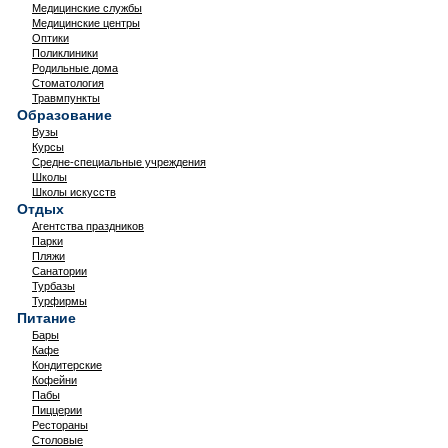
Медицинские службы
Медицинские центры
Оптики
Поликлиники
Родильные дома
Стоматология
Травмпункты
Образование
Вузы
Курсы
Средне-специальные учреждения
Школы
Школы искусств
Отдых
Агентства праздников
Парки
Пляжи
Санатории
Турбазы
Турфирмы
Питание
Бары
Кафе
Кондитерские
Кофейни
Пабы
Пиццерии
Рестораны
Столовые