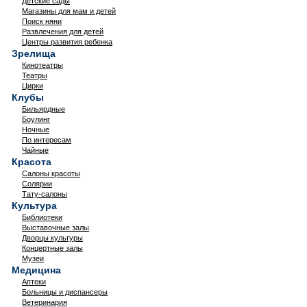
Детские сады
Магазины для мам и детей
Поиск няни
Развлечения для детей
Центры развития ребенка
Зрелища
Кинотеатры
Театры
Цирки
Клубы
Бильярдные
Боулинг
Ночные
По интересам
Чайные
Красота
Салоны красоты
Солярии
Тату-салоны
Культура
Библиотеки
Выставочные залы
Дворцы культуры
Концертные залы
Музеи
Медицина
Аптеки
Больницы и диспансеры
Ветеринария