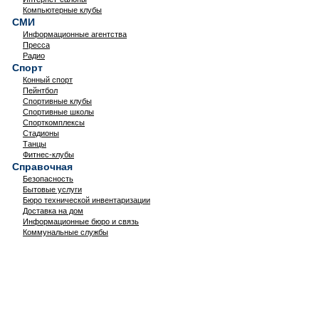
Компьютерные клубы
СМИ
Информационные агентства
Пресса
Радио
Спорт
Конный спорт
Пейнтбол
Спортивные клубы
Спортивные школы
Спорткомплексы
Стадионы
Танцы
Фитнес-клубы
Справочная
Безопасность
Бытовые услуги
Бюро технической инвентаризации
Доставка на дом
Информационные бюро и связь
Коммунальные службы