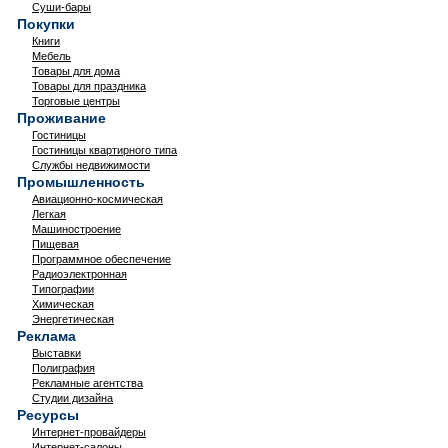
Суши-бары
Покупки
Книги
Мебель
Товары для дома
Товары для праздника
Торговые центры
Проживание
Гостиницы
Гостиницы квартирного типа
Службы недвижимости
Промышленность
Авиационно-космическая
Легкая
Машиностроение
Пищевая
Программное обеспечение
Радиоэлектронная
Типографии
Химическая
Энергетическая
Реклама
Выставки
Полиграфия
Рекламные агентства
Студии дизайна
Ресурсы
Интернет-провайдеры
Интернет-салоны