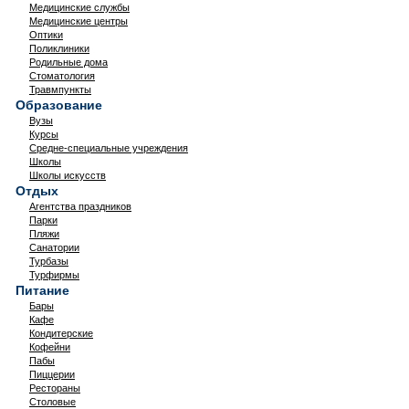
Медицинские службы
Медицинские центры
Оптики
Поликлиники
Родильные дома
Стоматология
Травмпункты
Образование
Вузы
Курсы
Средне-специальные учреждения
Школы
Школы искусств
Отдых
Агентства праздников
Парки
Пляжи
Санатории
Турбазы
Турфирмы
Питание
Бары
Кафе
Кондитерские
Кофейни
Пабы
Пиццерии
Рестораны
Столовые