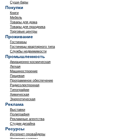
Суши-бары
Покупки
Книги
Мебель
Товары для дома
Товары для праздника
Торговые центры
Проживание
Гостиницы
Гостиницы квартирного типа
Службы недвижимости
Промышленность
Авиационно-космическая
Легкая
Машиностроение
Пищевая
Программное обеспечение
Радиоэлектронная
Типографии
Химическая
Энергетическая
Реклама
Выставки
Полиграфия
Рекламные агентства
Студии дизайна
Ресурсы
Интернет-провайдеры
Интернет-салоны