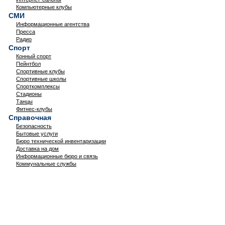
Компьютерные клубы
СМИ
Информационные агентства
Пресса
Радио
Спорт
Конный спорт
Пейнтбол
Спортивные клубы
Спортивные школы
Спорткомплексы
Стадионы
Танцы
Фитнес-клубы
Справочная
Безопасность
Бытовые услуги
Бюро технической инвентаризации
Доставка на дом
Информационные бюро и связь
Коммунальные службы