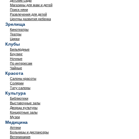
Детские сады
Магазины для мам и детей
Поиск няни
Развлечения для детей
Центры развития ребенка
Зрелища
Кинотеатры
Театры
Цирки
Клубы
Бильярдные
Боулинг
Ночные
По интересам
Чайные
Красота
Салоны красоты
Солярии
Тату-салоны
Культура
Библиотеки
Выставочные залы
Дворцы культуры
Концертные залы
Музеи
Медицина
Аптеки
Больницы и диспансеры
Ветеринария