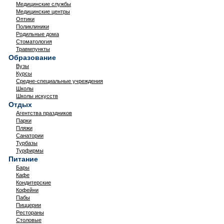
Медицинские службы
Медицинские центры
Оптики
Поликлиники
Родильные дома
Стоматология
Травмпункты
Образование
Вузы
Курсы
Средне-специальные учреждения
Школы
Школы искусств
Отдых
Агентства праздников
Парки
Пляжи
Санатории
Турбазы
Турфирмы
Питание
Бары
Кафе
Кондитерские
Кофейни
Пабы
Пиццерии
Рестораны
Столовые