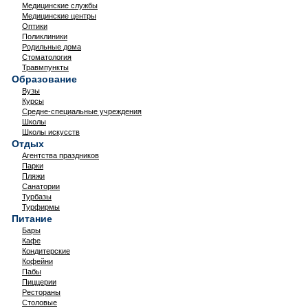
Медицинские службы
Медицинские центры
Оптики
Поликлиники
Родильные дома
Стоматология
Травмпункты
Образование
Вузы
Курсы
Средне-специальные учреждения
Школы
Школы искусств
Отдых
Агентства праздников
Парки
Пляжи
Санатории
Турбазы
Турфирмы
Питание
Бары
Кафе
Кондитерские
Кофейни
Пабы
Пиццерии
Рестораны
Столовые