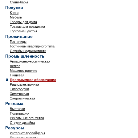
Суши-бары
Покупки
Книги
Мебель
Товары для дома
Товары для праздника
Торговые центры
Проживание
Гостиницы
Гостиницы квартирного типа
Службы недвижимости
Промышленность
Авиационно-космическая
Легкая
Машиностроение
Пищевая
Программное обеспечение
Радиоэлектронная
Типографии
Химическая
Энергетическая
Реклама
Выставки
Полиграфия
Рекламные агентства
Студии дизайна
Ресурсы
Интернет-провайдеры
Интернет-салоны