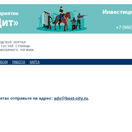
ЬБОМ
РАБОТА
КАРТА
тах отправьте на адрес:
adv@best-city.ru
.