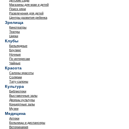
Детские сады
Магазины для мам и детей
Поиск няни
Развлечения для детей
Центры развития ребенка
Зрелища
Кинотеатры
Театры
Цирки
Клубы
Бильярдные
Боулинг
Ночные
По интересам
Чайные
Красота
Салоны красоты
Солярии
Тату-салоны
Культура
Библиотеки
Выставочные залы
Дворцы культуры
Концертные залы
Музеи
Медицина
Аптеки
Больницы и диспансеры
Ветеринария