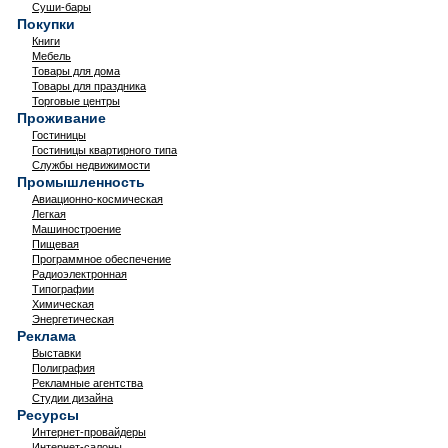
Суши-бары
Покупки
Книги
Мебель
Товары для дома
Товары для праздника
Торговые центры
Проживание
Гостиницы
Гостиницы квартирного типа
Службы недвижимости
Промышленность
Авиационно-космическая
Легкая
Машиностроение
Пищевая
Программное обеспечение
Радиоэлектронная
Типографии
Химическая
Энергетическая
Реклама
Выставки
Полиграфия
Рекламные агентства
Студии дизайна
Ресурсы
Интернет-провайдеры
Интернет-салоны