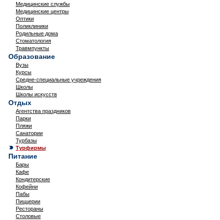
Медицинские службы
Медицинские центры
Оптики
Поликлиники
Родильные дома
Стоматология
Травмпункты
Образование
Вузы
Курсы
Средне-специальные учреждения
Школы
Школы искусств
Отдых
Агентства праздников
Парки
Пляжи
Санатории
Турбазы
Турфирмы
Питание
Бары
Кафе
Кондитерские
Кофейни
Пабы
Пиццерии
Рестораны
Столовые