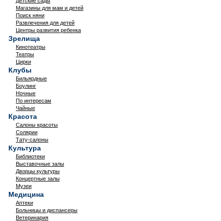
Детские сады
Магазины для мам и детей
Поиск няни
Развлечения для детей
Центры развития ребенка
Зрелища
Кинотеатры
Театры
Цирки
Клубы
Бильярдные
Боулинг
Ночные
По интересам
Чайные
Красота
Салоны красоты
Солярии
Тату-салоны
Культура
Библиотеки
Выставочные залы
Дворцы культуры
Концертные залы
Музеи
Медицина
Аптеки
Больницы и диспансеры
Ветеринария