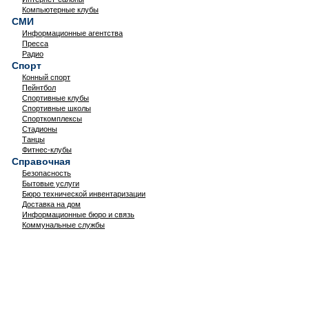
Компьютерные клубы
СМИ
Информационные агентства
Пресса
Радио
Спорт
Конный спорт
Пейнтбол
Спортивные клубы
Спортивные школы
Спорткомплексы
Стадионы
Танцы
Фитнес-клубы
Справочная
Безопасность
Бытовые услуги
Бюро технической инвентаризации
Доставка на дом
Информационные бюро и связь
Коммунальные службы