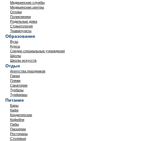
Медицинские службы
Медицинские центры
Оптики
Поликлиники
Родильные дома
Стоматология
Травмпункты
Образование
Вузы
Курсы
Средне-специальные учреждения
Школы
Школы искусств
Отдых
Агентства праздников
Парки
Пляжи
Санатории
Турбазы
Турфирмы
Питание
Бары
Кафе
Кондитерские
Кофейни
Пабы
Пиццерии
Рестораны
Столовые