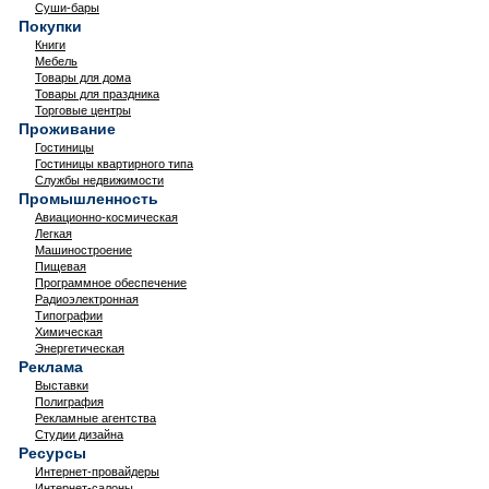
Суши-бары
Покупки
Книги
Мебель
Товары для дома
Товары для праздника
Торговые центры
Проживание
Гостиницы
Гостиницы квартирного типа
Службы недвижимости
Промышленность
Авиационно-космическая
Легкая
Машиностроение
Пищевая
Программное обеспечение
Радиоэлектронная
Типографии
Химическая
Энергетическая
Реклама
Выставки
Полиграфия
Рекламные агентства
Студии дизайна
Ресурсы
Интернет-провайдеры
Интернет-салоны