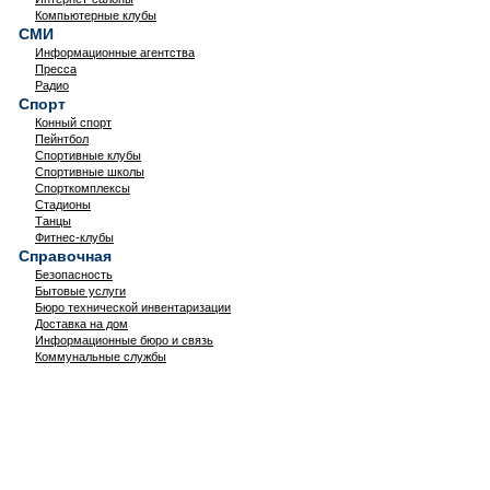
Компьютерные клубы
СМИ
Информационные агентства
Пресса
Радио
Спорт
Конный спорт
Пейнтбол
Спортивные клубы
Спортивные школы
Спорткомплексы
Стадионы
Танцы
Фитнес-клубы
Справочная
Безопасность
Бытовые услуги
Бюро технической инвентаризации
Доставка на дом
Информационные бюро и связь
Коммунальные службы