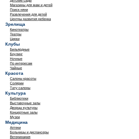
Детские сады
Магазины для мам и детей
Поиск няни
Развлечения для детей
Центры развития ребенка
Зрелища
Кинотеатры
Театры
Цирки
Клубы
Бильярдные
Боулинг
Ночные
По интересам
Чайные
Красота
Салоны красоты
Солярии
Тату-салоны
Культура
Библиотеки
Выставочные залы
Дворцы культуры
Концертные залы
Музеи
Медицина
Аптеки
Больницы и диспансеры
Ветеринария