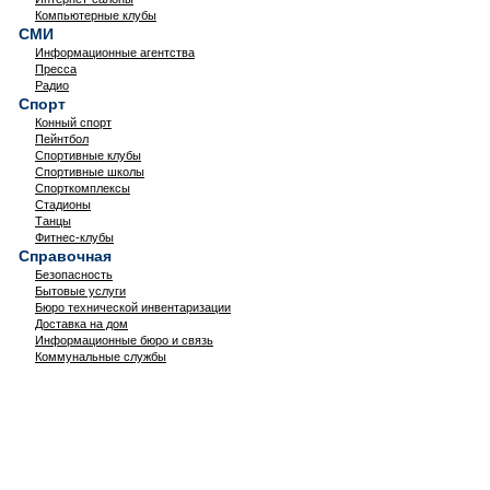
Компьютерные клубы
СМИ
Информационные агентства
Пресса
Радио
Спорт
Конный спорт
Пейнтбол
Спортивные клубы
Спортивные школы
Спорткомплексы
Стадионы
Танцы
Фитнес-клубы
Справочная
Безопасность
Бытовые услуги
Бюро технической инвентаризации
Доставка на дом
Информационные бюро и связь
Коммунальные службы