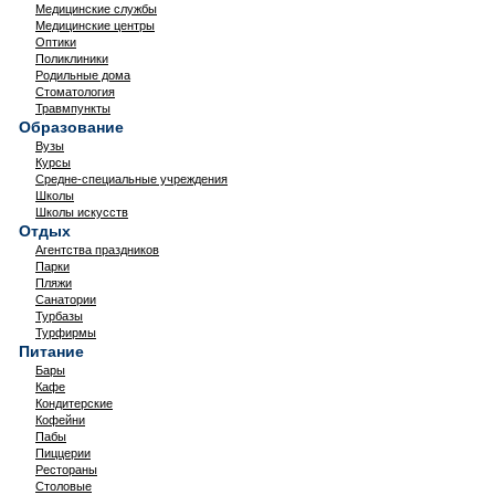
Медицинские службы
Медицинские центры
Оптики
Поликлиники
Родильные дома
Стоматология
Травмпункты
Образование
Вузы
Курсы
Средне-специальные учреждения
Школы
Школы искусств
Отдых
Агентства праздников
Парки
Пляжи
Санатории
Турбазы
Турфирмы
Питание
Бары
Кафе
Кондитерские
Кофейни
Пабы
Пиццерии
Рестораны
Столовые