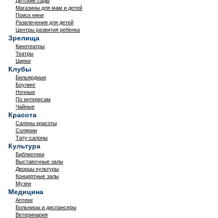
Детские сады
Магазины для мам и детей
Поиск няни
Развлечения для детей
Центры развития ребенка
Зрелища
Кинотеатры
Театры
Цирки
Клубы
Бильярдные
Боулинг
Ночные
По интересам
Чайные
Красота
Салоны красоты
Солярии
Тату-салоны
Культура
Библиотеки
Выставочные залы
Дворцы культуры
Концертные залы
Музеи
Медицина
Аптеки
Больницы и диспансеры
Ветеринария