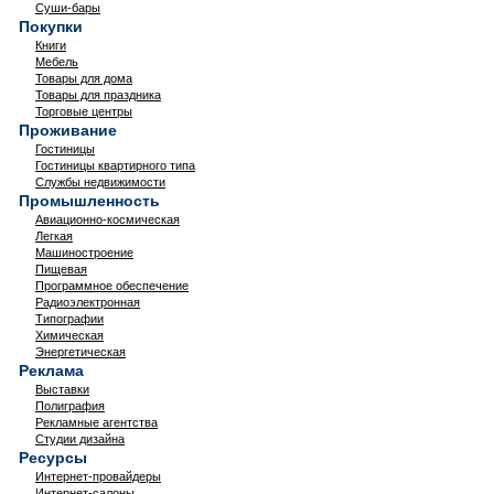
Суши-бары
Покупки
Книги
Мебель
Товары для дома
Товары для праздника
Торговые центры
Проживание
Гостиницы
Гостиницы квартирного типа
Службы недвижимости
Промышленность
Авиационно-космическая
Легкая
Машиностроение
Пищевая
Программное обеспечение
Радиоэлектронная
Типографии
Химическая
Энергетическая
Реклама
Выставки
Полиграфия
Рекламные агентства
Студии дизайна
Ресурсы
Интернет-провайдеры
Интернет-салоны