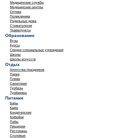
Медицинские службы
Медицинские центры
Оптики
Поликлиники
Родильные дома
Стоматология
Травмпункты
Образование
Вузы
Курсы
Средне-специальные учреждения
Школы
Школы искусств
Отдых
Агентства праздников
Парки
Пляжи
Санатории
Турбазы
Турфирмы
Питание
Бары
Кафе
Кондитерские
Кофейни
Пабы
Пиццерии
Рестораны
Столовые