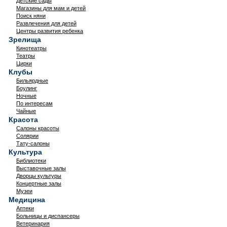
Детские сады
Магазины для мам и детей
Поиск няни
Развлечения для детей
Центры развития ребенка
Зрелища
Кинотеатры
Театры
Цирки
Клубы
Бильярдные
Боулинг
Ночные
По интересам
Чайные
Красота
Салоны красоты
Солярии
Тату-салоны
Культура
Библиотеки
Выставочные залы
Дворцы культуры
Концертные залы
Музеи
Медицина
Аптеки
Больницы и диспансеры
Ветеринария