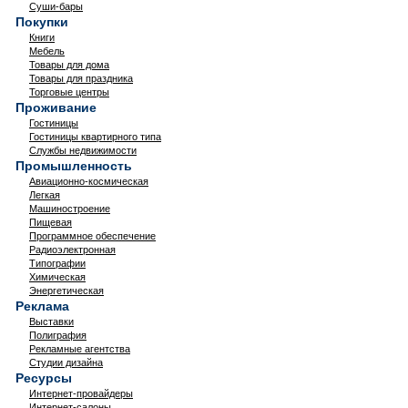
Суши-бары
Покупки
Книги
Мебель
Товары для дома
Товары для праздника
Торговые центры
Проживание
Гостиницы
Гостиницы квартирного типа
Службы недвижимости
Промышленность
Авиационно-космическая
Легкая
Машиностроение
Пищевая
Программное обеспечение
Радиоэлектронная
Типографии
Химическая
Энергетическая
Реклама
Выставки
Полиграфия
Рекламные агентства
Студии дизайна
Ресурсы
Интернет-провайдеры
Интернет-салоны