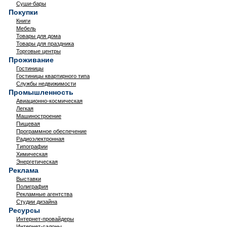
Суши-бары
Покупки
Книги
Мебель
Товары для дома
Товары для праздника
Торговые центры
Проживание
Гостиницы
Гостиницы квартирного типа
Службы недвижимости
Промышленность
Авиационно-космическая
Легкая
Машиностроение
Пищевая
Программное обеспечение
Радиоэлектронная
Типографии
Химическая
Энергетическая
Реклама
Выставки
Полиграфия
Рекламные агентства
Студии дизайна
Ресурсы
Интернет-провайдеры
Интернет-салоны