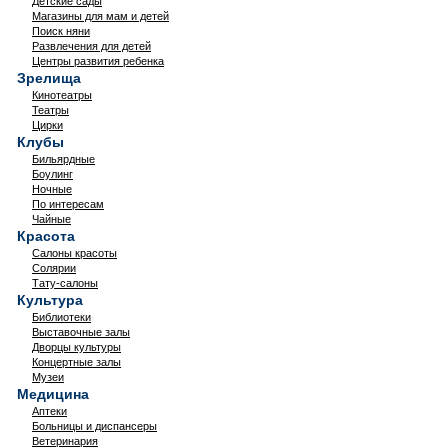
Детские сады
Магазины для мам и детей
Поиск няни
Развлечения для детей
Центры развития ребенка
Зрелища
Кинотеатры
Театры
Цирки
Клубы
Бильярдные
Боулинг
Ночные
По интересам
Чайные
Красота
Салоны красоты
Солярии
Тату-салоны
Культура
Библиотеки
Выставочные залы
Дворцы культуры
Концертные залы
Музеи
Медицина
Аптеки
Больницы и диспансеры
Ветеринария