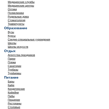
Медицинские службы
Медицинские центры
Оптики
Поликлиники
Родильные дома
Стоматология
Травмпункты
Образование
Вузы
Курсы
Средне-специальные учреждения
Школы
Школы искусств
Отдых
Агентства праздников
Парки
Пляжи
Санатории
Турбазы
Турфирмы
Питание
Бары
Кафе
Кондитерские
Кофейни
Пабы
Пиццерии
Рестораны
Столовые