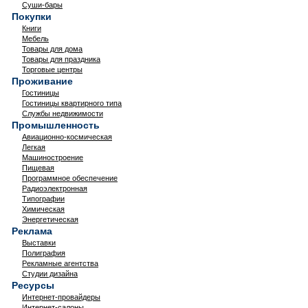
Суши-бары
Покупки
Книги
Мебель
Товары для дома
Товары для праздника
Торговые центры
Проживание
Гостиницы
Гостиницы квартирного типа
Службы недвижимости
Промышленность
Авиационно-космическая
Легкая
Машиностроение
Пищевая
Программное обеспечение
Радиоэлектронная
Типографии
Химическая
Энергетическая
Реклама
Выставки
Полиграфия
Рекламные агентства
Студии дизайна
Ресурсы
Интернет-провайдеры
Интернет-салоны