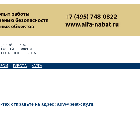
ЬБОМ
РАБОТА
КАРТА
тах отправьте на адрес:
adv@best-city.ru
.