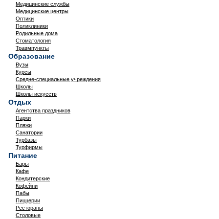
Медицинские службы
Медицинские центры
Оптики
Поликлиники
Родильные дома
Стоматология
Травмпункты
Образование
Вузы
Курсы
Средне-специальные учреждения
Школы
Школы искусств
Отдых
Агентства праздников
Парки
Пляжи
Санатории
Турбазы
Турфирмы
Питание
Бары
Кафе
Кондитерские
Кофейни
Пабы
Пиццерии
Рестораны
Столовые