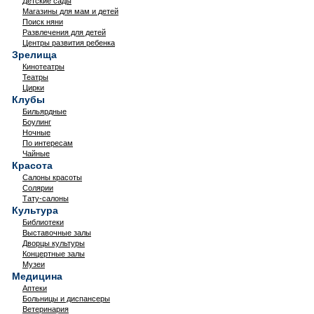
Детские сады
Магазины для мам и детей
Поиск няни
Развлечения для детей
Центры развития ребенка
Зрелища
Кинотеатры
Театры
Цирки
Клубы
Бильярдные
Боулинг
Ночные
По интересам
Чайные
Красота
Салоны красоты
Солярии
Тату-салоны
Культура
Библиотеки
Выставочные залы
Дворцы культуры
Концертные залы
Музеи
Медицина
Аптеки
Больницы и диспансеры
Ветеринария