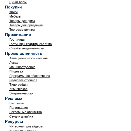
Суши-бары
Покупки
Книги
Мебель
Товары для дома
Товары для праздника
Торговые центры
Проживание
Гостиницы
Гостиницы квартирного типа
Службы недвижимости
Промышленность
Авиационно-космическая
Легкая
Машиностроение
Пищевая
Программное обеспечение
Радиоэлектронная
Типографии
Химическая
Энергетическая
Реклама
Выставки
Полиграфия
Рекламные агентства
Студии дизайна
Ресурсы
Интернет-провайдеры
Интернет-салоны