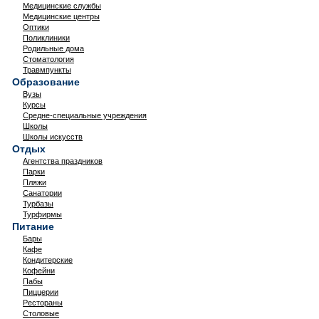
Медицинские службы
Медицинские центры
Оптики
Поликлиники
Родильные дома
Стоматология
Травмпункты
Образование
Вузы
Курсы
Средне-специальные учреждения
Школы
Школы искусств
Отдых
Агентства праздников
Парки
Пляжи
Санатории
Турбазы
Турфирмы
Питание
Бары
Кафе
Кондитерские
Кофейни
Пабы
Пиццерии
Рестораны
Столовые