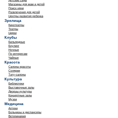
Детские сады
Магазины для мам и детей
Поиск няни
Развлечения для детей
Центры развития ребенка
Зрелища
Кинотеатры
Театры
Цирки
Клубы
Бильярдные
Боулинг
Ночные
По интересам
Чайные
Красота
Салоны красоты
Солярии
Тату-салоны
Культура
Библиотеки
Выставочные залы
Дворцы культуры
Концертные залы
Музеи
Медицина
Аптеки
Больницы и диспансеры
Ветеринария