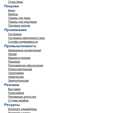
Суши-бары
Покупки
Книги
Мебель
Товары для дома
Товары для праздника
Торговые центры
Проживание
Гостиницы
Гостиницы квартирного типа
Службы недвижимости
Промышленность
Авиационно-космическая
Легкая
Машиностроение
Пищевая
Программное обеспечение
Радиоэлектронная
Типографии
Химическая
Энергетическая
Реклама
Выставки
Полиграфия
Рекламные агентства
Студии дизайна
Ресурсы
Интернет-провайдеры
Интернет-салоны