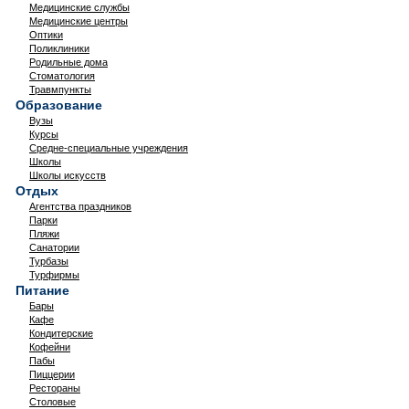
Медицинские службы
Медицинские центры
Оптики
Поликлиники
Родильные дома
Стоматология
Травмпункты
Образование
Вузы
Курсы
Средне-специальные учреждения
Школы
Школы искусств
Отдых
Агентства праздников
Парки
Пляжи
Санатории
Турбазы
Турфирмы
Питание
Бары
Кафе
Кондитерские
Кофейни
Пабы
Пиццерии
Рестораны
Столовые