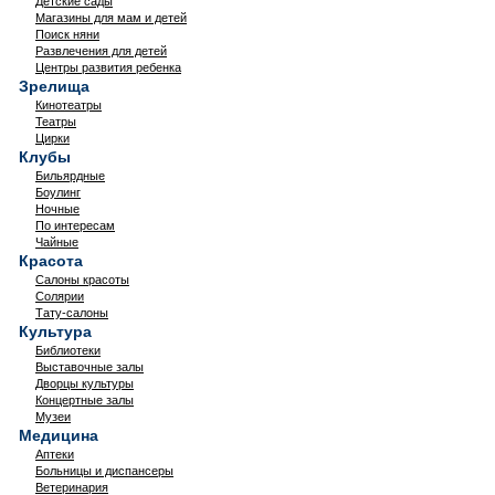
Детские сады
Магазины для мам и детей
Поиск няни
Развлечения для детей
Центры развития ребенка
Зрелища
Кинотеатры
Театры
Цирки
Клубы
Бильярдные
Боулинг
Ночные
По интересам
Чайные
Красота
Салоны красоты
Солярии
Тату-салоны
Культура
Библиотеки
Выставочные залы
Дворцы культуры
Концертные залы
Музеи
Медицина
Аптеки
Больницы и диспансеры
Ветеринария