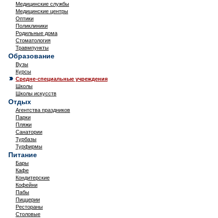
Медицинские службы
Медицинские центры
Оптики
Поликлиники
Родильные дома
Стоматология
Травмпункты
Образование
Вузы
Курсы
Средне-специальные учреждения
Школы
Школы искусств
Отдых
Агентства праздников
Парки
Пляжи
Санатории
Турбазы
Турфирмы
Питание
Бары
Кафе
Кондитерские
Кофейни
Пабы
Пиццерии
Рестораны
Столовые