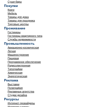
Суши-бары
Покупки
Книги
Мебель
Товары для дома
Товары для праздника
Торговые центры
Проживание
Гостиницы
Гостиницы квартирного типа
Службы недвижимости
Промышленность
Авиационно-космическая
Легкая
Машиностроение
Пищевая
Программное обеспечение
Радиоэлектронная
Типографии
Химическая
Энергетическая
Реклама
Выставки
Полиграфия
Рекламные агентства
Студии дизайна
Ресурсы
Интернет-провайдеры
Интернет-салоны