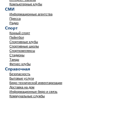
Компьютерные клубы
СМИ
Информационные агентства
Пресса
Радио
Спорт
Конный спорт
Пейнтбол
Спортивные клубы
Спортивные школы
Спорткомплексы
Стадионы
Танцы
Фитнес-клубы
Справочная
Безопасность
Бытовые услуги
Бюро технической инвентаризации
Доставка на дом
Информационные бюро и связь
Коммунальные службы