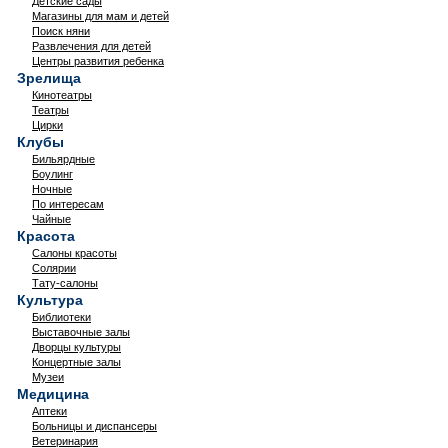
Детские сады
Магазины для мам и детей
Поиск няни
Развлечения для детей
Центры развития ребенка
Зрелища
Кинотеатры
Театры
Цирки
Клубы
Бильярдные
Боулинг
Ночные
По интересам
Чайные
Красота
Салоны красоты
Солярии
Тату-салоны
Культура
Библиотеки
Выставочные залы
Дворцы культуры
Концертные залы
Музеи
Медицина
Аптеки
Больницы и диспансеры
Ветеринария