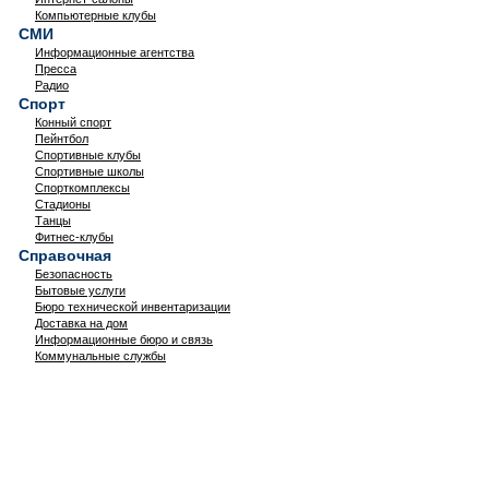
Компьютерные клубы
СМИ
Информационные агентства
Пресса
Радио
Спорт
Конный спорт
Пейнтбол
Спортивные клубы
Спортивные школы
Спорткомплексы
Стадионы
Танцы
Фитнес-клубы
Справочная
Безопасность
Бытовые услуги
Бюро технической инвентаризации
Доставка на дом
Информационные бюро и связь
Коммунальные службы