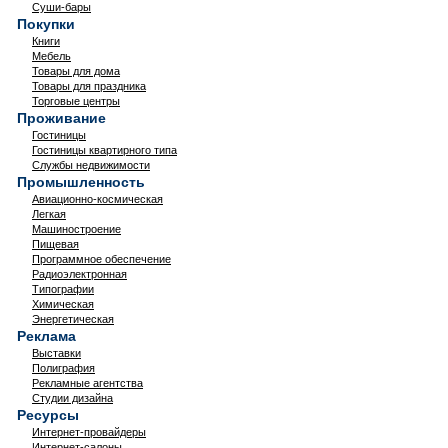
Суши-бары
Покупки
Книги
Мебель
Товары для дома
Товары для праздника
Торговые центры
Проживание
Гостиницы
Гостиницы квартирного типа
Службы недвижимости
Промышленность
Авиационно-космическая
Легкая
Машиностроение
Пищевая
Программное обеспечение
Радиоэлектронная
Типографии
Химическая
Энергетическая
Реклама
Выставки
Полиграфия
Рекламные агентства
Студии дизайна
Ресурсы
Интернет-провайдеры
Интернет-салоны