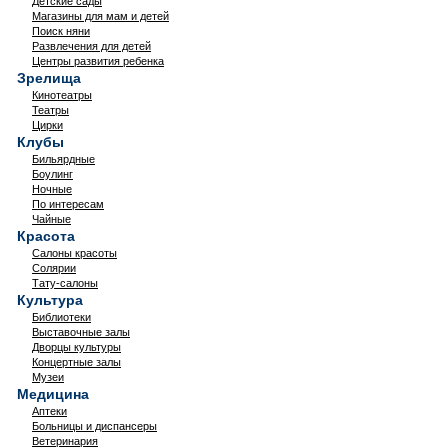
Детские сады
Магазины для мам и детей
Поиск няни
Развлечения для детей
Центры развития ребенка
Зрелища
Кинотеатры
Театры
Цирки
Клубы
Бильярдные
Боулинг
Ночные
По интересам
Чайные
Красота
Салоны красоты
Солярии
Тату-салоны
Культура
Библиотеки
Выставочные залы
Дворцы культуры
Концертные залы
Музеи
Медицина
Аптеки
Больницы и диспансеры
Ветеринария