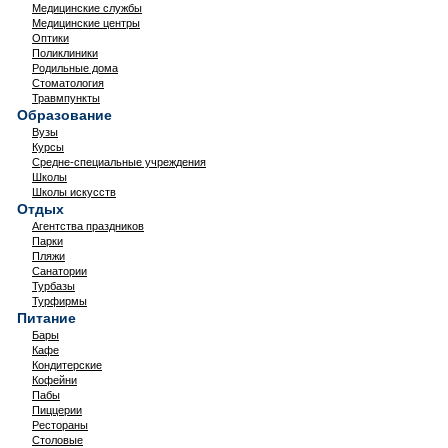
Медицинские службы
Медицинские центры
Оптики
Поликлиники
Родильные дома
Стоматология
Травмпункты
Образование
Вузы
Курсы
Средне-специальные учреждения
Школы
Школы искусств
Отдых
Агентства праздников
Парки
Пляжи
Санатории
Турбазы
Турфирмы
Питание
Бары
Кафе
Кондитерские
Кофейни
Пабы
Пиццерии
Рестораны
Столовые