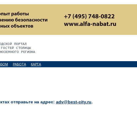
ЬБОМ
РАБОТА
КАРТА
тах отправьте на адрес:
adv@best-city.ru
.