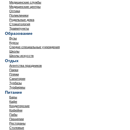
Медицинские службы
Медицинские центры
Оптики
Поликлиники
Родильные дома
Стоматология
Травмпункты
Образование
Вузы
Курсы
Средне-специальные учреждения
Школы
Школы искусств
Отдых
Агентства праздников
Парки
Пляжи
Санатории
Турбазы
Турфирмы
Питание
Бары
Кафе
Кондитерские
Кофейни
Пабы
Пиццерии
Рестораны
Столовые