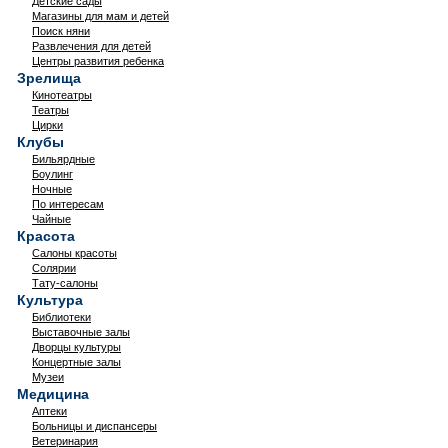
Детские сады
Магазины для мам и детей
Поиск няни
Развлечения для детей
Центры развития ребенка
Зрелища
Кинотеатры
Театры
Цирки
Клубы
Бильярдные
Боулинг
Ночные
По интересам
Чайные
Красота
Салоны красоты
Солярии
Тату-салоны
Культура
Библиотеки
Выставочные залы
Дворцы культуры
Концертные залы
Музеи
Медицина
Аптеки
Больницы и диспансеры
Ветеринария