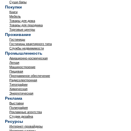
Суши-бары
Покупки
Книги
Мебель
Товары для дома
Товары для праздника
Торговые центры
Проживание
Гостиницы
Гостиницы квартирного типа
Службы недвижимости
Промышленность
Авиационно-космическая
Легкая
Машиностроение
Пищевая
Программное обеспечение
Радиоэлектронная
Типографии
Химическая
Энергетическая
Реклама
Выставки
Полиграфия
Рекламные агентства
Студии дизайна
Ресурсы
Интернет-провайдеры
Интернет-салоны