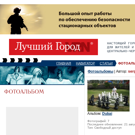
ГЛАВНАЯ
НАВИГАТОР
СТАТЬИ
ФОТОАЛ
Фотоальбомы
| Автор:
ser
Альбом:
Dubai
Фотографий: 7
Последнее обновление: 21 авгу
Тип: Свободный доступ