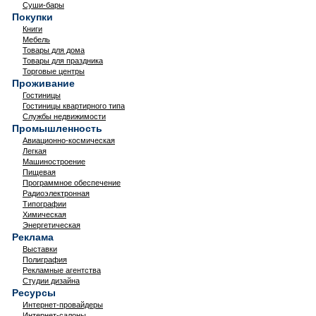
Суши-бары
Покупки
Книги
Мебель
Товары для дома
Товары для праздника
Торговые центры
Проживание
Гостиницы
Гостиницы квартирного типа
Службы недвижимости
Промышленность
Авиационно-космическая
Легкая
Машиностроение
Пищевая
Программное обеспечение
Радиоэлектронная
Типографии
Химическая
Энергетическая
Реклама
Выставки
Полиграфия
Рекламные агентства
Студии дизайна
Ресурсы
Интернет-провайдеры
Интернет-салоны