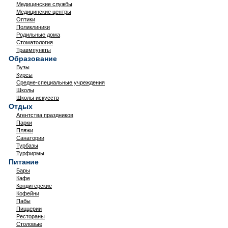
Медицинские службы
Медицинские центры
Оптики
Поликлиники
Родильные дома
Стоматология
Травмпункты
Образование
Вузы
Курсы
Средне-специальные учреждения
Школы
Школы искусств
Отдых
Агентства праздников
Парки
Пляжи
Санатории
Турбазы
Турфирмы
Питание
Бары
Кафе
Кондитерские
Кофейни
Пабы
Пиццерии
Рестораны
Столовые