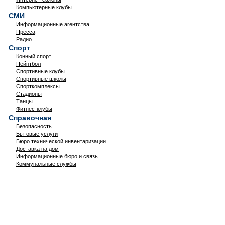
Компьютерные клубы
СМИ
Информационные агентства
Пресса
Радио
Спорт
Конный спорт
Пейнтбол
Спортивные клубы
Спортивные школы
Спорткомплексы
Стадионы
Танцы
Фитнес-клубы
Справочная
Безопасность
Бытовые услуги
Бюро технической инвентаризации
Доставка на дом
Информационные бюро и связь
Коммунальные службы