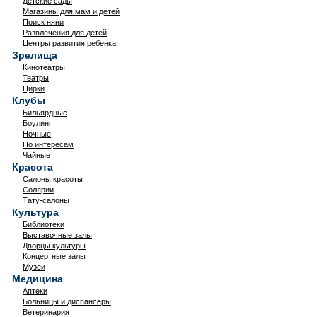
Детские сады
Магазины для мам и детей
Поиск няни
Развлечения для детей
Центры развития ребенка
Зрелища
Кинотеатры
Театры
Цирки
Клубы
Бильярдные
Боулинг
Ночные
По интересам
Чайные
Красота
Салоны красоты
Солярии
Тату-салоны
Культура
Библиотеки
Выставочные залы
Дворцы культуры
Концертные залы
Музеи
Медицина
Аптеки
Больницы и диспансеры
Ветеринария