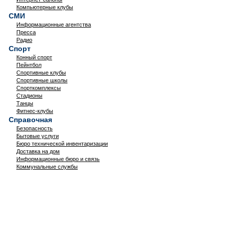
Компьютерные клубы
СМИ
Информационные агентства
Пресса
Радио
Спорт
Конный спорт
Пейнтбол
Спортивные клубы
Спортивные школы
Спорткомплексы
Стадионы
Танцы
Фитнес-клубы
Справочная
Безопасность
Бытовые услуги
Бюро технической инвентаризации
Доставка на дом
Информационные бюро и связь
Коммунальные службы