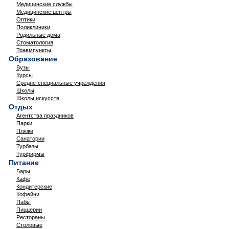
Медицинские службы
Медицинские центры
Оптики
Поликлиники
Родильные дома
Стоматология
Травмпункты
Образование
Вузы
Курсы
Средне-специальные учреждения
Школы
Школы искусств
Отдых
Агентства праздников
Парки
Пляжи
Санатории
Турбазы
Турфирмы
Питание
Бары
Кафе
Кондитерские
Кофейни
Пабы
Пиццерии
Рестораны
Столовые