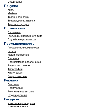
Суши-бары
Покупки
Книги
Мебель
Товары для дома
Товары для праздника
Торговые центры
Проживание
Гостиницы
Гостиницы квартирного типа
Службы недвижимости
Промышленность
Авиационно-космическая
Легкая
Машиностроение
Пищевая
Программное обеспечение
Радиоэлектронная
Типографии
Химическая
Энергетическая
Реклама
Выставки
Полиграфия
Рекламные агентства
Студии дизайна
Ресурсы
Интернет-провайдеры
Интернет-салоны