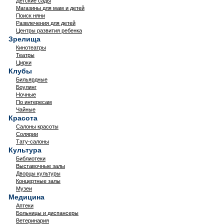
Детские сады
Магазины для мам и детей
Поиск няни
Развлечения для детей
Центры развития ребенка
Зрелища
Кинотеатры
Театры
Цирки
Клубы
Бильярдные
Боулинг
Ночные
По интересам
Чайные
Красота
Салоны красоты
Солярии
Тату-салоны
Культура
Библиотеки
Выставочные залы
Дворцы культуры
Концертные залы
Музеи
Медицина
Аптеки
Больницы и диспансеры
Ветеринария