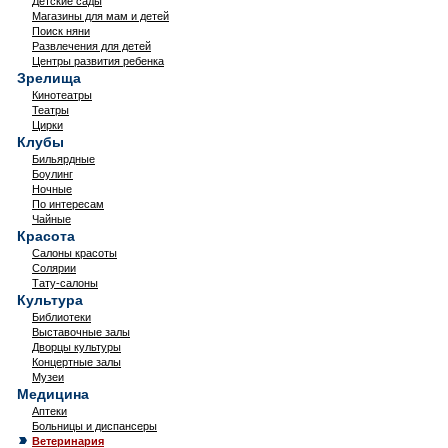
Детские сады
Магазины для мам и детей
Поиск няни
Развлечения для детей
Центры развития ребенка
Зрелища
Кинотеатры
Театры
Цирки
Клубы
Бильярдные
Боулинг
Ночные
По интересам
Чайные
Красота
Салоны красоты
Солярии
Тату-салоны
Культура
Библиотеки
Выставочные залы
Дворцы культуры
Концертные залы
Музеи
Медицина
Аптеки
Больницы и диспансеры
Ветеринария