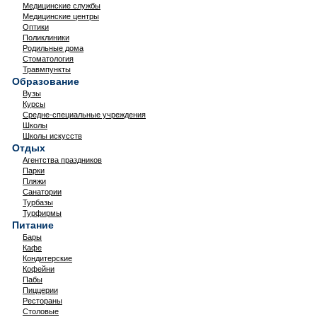
Медицинские службы
Медицинские центры
Оптики
Поликлиники
Родильные дома
Стоматология
Травмпункты
Образование
Вузы
Курсы
Средне-специальные учреждения
Школы
Школы искусств
Отдых
Агентства праздников
Парки
Пляжи
Санатории
Турбазы
Турфирмы
Питание
Бары
Кафе
Кондитерские
Кофейни
Пабы
Пиццерии
Рестораны
Столовые