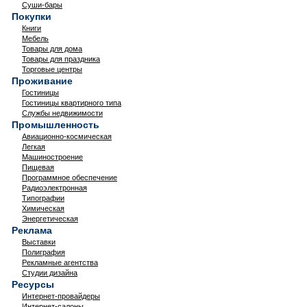
Суши-бары
Покупки
Книги
Мебель
Товары для дома
Товары для праздника
Торговые центры
Проживание
Гостиницы
Гостиницы квартирного типа
Службы недвижимости
Промышленность
Авиационно-космическая
Легкая
Машиностроение
Пищевая
Программное обеспечение
Радиоэлектронная
Типографии
Химическая
Энергетическая
Реклама
Выставки
Полиграфия
Рекламные агентства
Студии дизайна
Ресурсы
Интернет-провайдеры
Интернет-салоны