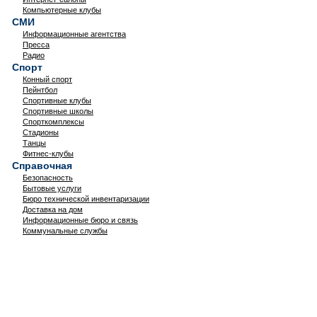
Компьютерные клубы
СМИ
Информационные агентства
Пресса
Радио
Спорт
Конный спорт
Пейнтбол
Спортивные клубы
Спортивные школы
Спорткомплексы
Стадионы
Танцы
Фитнес-клубы
Справочная
Безопасность
Бытовые услуги
Бюро технической инвентаризации
Доставка на дом
Информационные бюро и связь
Коммунальные службы