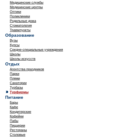
Медицинские службы
Медицинские центры
Оптики
Поликлиники
Родильные дома
Стоматология
Травмпункты
Образование
Вузы
Курсы
Средне-специальные учреждения
Школы
Школы искусств
Отдых
Агентства праздников
Парки
Пляжи
Санатории
Турбазы
Турфирмы
Питание
Бары
Кафе
Кондитерские
Кофейни
Пабы
Пиццерии
Рестораны
Столовые