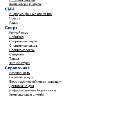
Компьютерные клубы
СМИ
Информационные агентства
Пресса
Радио
Спорт
Конный спорт
Пейнтбол
Спортивные клубы
Спортивные школы
Спорткомплексы
Стадионы
Танцы
Фитнес-клубы
Справочная
Безопасность
Бытовые услуги
Бюро технической инвентаризации
Доставка на дом
Информационные бюро и связь
Коммунальные службы