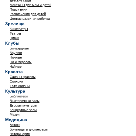
Детские сады
Магазины для мам и детей
Поиск няни
Развлечения для детей
Центры развития ребенка
Зрелища
Кинотеатры
Театры
Цирки
Клубы
Бильярдные
Боулинг
Ночные
По интересам
Чайные
Красота
Салоны красоты
Солярии
Тату-салоны
Культура
Библиотеки
Выставочные залы
Дворцы культуры
Концертные залы
Музеи
Медицина
Аптеки
Больницы и диспансеры
Ветеринария