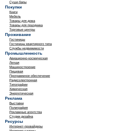
Суши-бары
Покупки
Книги
Мебель
Товары для дома
Товары для праздника
Торговые центры
Проживание
Гостиницы
Гостиницы квартирного типа
Службы недвижимости
Промышленность
Авиационно-космическая
Легкая
Машиностроение
Пищевая
Программное обеспечение
Радиоэлектронная
Типографии
Химическая
Энергетическая
Реклама
Выставки
Полиграфия
Рекламные агентства
Студии дизайна
Ресурсы
Интернет-провайдеры
Интернет-салоны