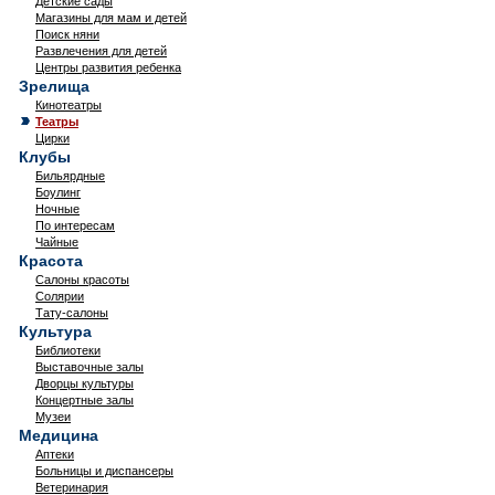
Детские сады
Магазины для мам и детей
Поиск няни
Развлечения для детей
Центры развития ребенка
Зрелища
Кинотеатры
Театры
Цирки
Клубы
Бильярдные
Боулинг
Ночные
По интересам
Чайные
Красота
Салоны красоты
Солярии
Тату-салоны
Культура
Библиотеки
Выставочные залы
Дворцы культуры
Концертные залы
Музеи
Медицина
Аптеки
Больницы и диспансеры
Ветеринария