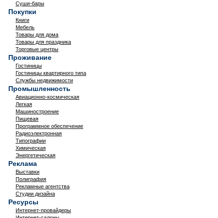
Суши-бары
Покупки
Книги
Мебель
Товары для дома
Товары для праздника
Торговые центры
Проживание
Гостиницы
Гостиницы квартирного типа
Службы недвижимости
Промышленность
Авиационно-космическая
Легкая
Машиностроение
Пищевая
Программное обеспечение
Радиоэлектронная
Типографии
Химическая
Энергетическая
Реклама
Выставки
Полиграфия
Рекламные агентства
Студии дизайна
Ресурсы
Интернет-провайдеры
Интернет-салоны