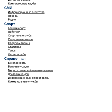
Компьютерные клубы
СМИ
Информационные агентства
Пресса
Радио
Спорт
Конный спорт
Пейнтбол
Спортивные клубы
Спортивные школы
Спорткомплексы
Стадионы
Танцы
Фитнес-клубы
Справочная
Безопасность
Бытовые услуги
Бюро технической инвентаризации
Доставка на дом
Информационные бюро и связь
Коммунальные службы