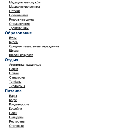
Медицинские службы
Медицинские центры
Оптики
Поликлиники
Родильные дома
Стоматология
Травмпункты
Образование
Вузы
Курсы
Средне-специальные учреждения
Школы
Школы искусств
Отдых
Агентства праздников
Парки
Пляжи
Санатории
Турбазы
Турфирмы
Питание
Бары
Кафе
Кондитерские
Кофейни
Пабы
Пиццерии
Рестораны
Столовые