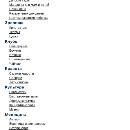
Детские сады
Магазины для мам и детей
Поиск няни
Развлечения для детей
Центры развития ребенка
Зрелища
Кинотеатры
Театры
Цирки
Клубы
Бильярдные
Боулинг
Ночные
По интересам
Чайные
Красота
Салоны красоты
Солярии
Тату-салоны
Культура
Библиотеки
Выставочные залы
Дворцы культуры
Концертные залы
Музеи
Медицина
Аптеки
Больницы и диспансеры
Ветеринария