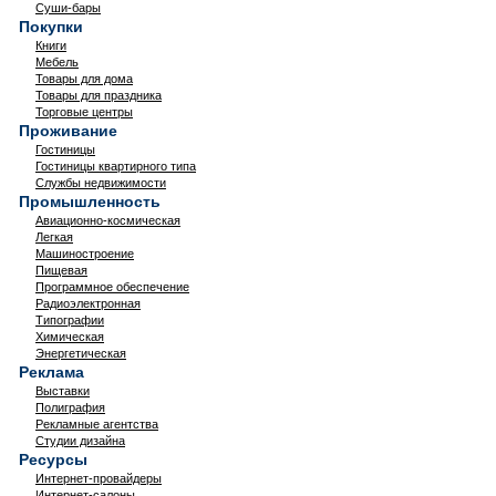
Суши-бары
Покупки
Книги
Мебель
Товары для дома
Товары для праздника
Торговые центры
Проживание
Гостиницы
Гостиницы квартирного типа
Службы недвижимости
Промышленность
Авиационно-космическая
Легкая
Машиностроение
Пищевая
Программное обеспечение
Радиоэлектронная
Типографии
Химическая
Энергетическая
Реклама
Выставки
Полиграфия
Рекламные агентства
Студии дизайна
Ресурсы
Интернет-провайдеры
Интернет-салоны