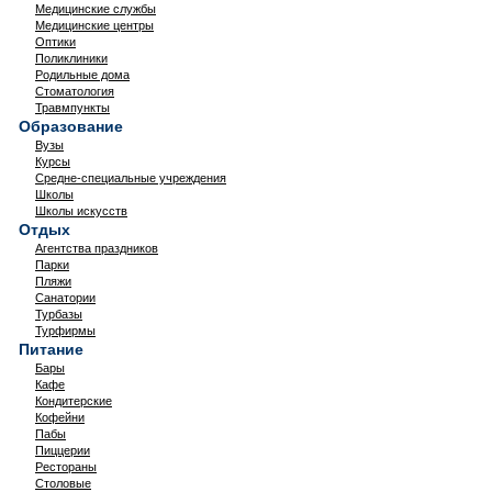
Медицинские службы
Медицинские центры
Оптики
Поликлиники
Родильные дома
Стоматология
Травмпункты
Образование
Вузы
Курсы
Средне-специальные учреждения
Школы
Школы искусств
Отдых
Агентства праздников
Парки
Пляжи
Санатории
Турбазы
Турфирмы
Питание
Бары
Кафе
Кондитерские
Кофейни
Пабы
Пиццерии
Рестораны
Столовые