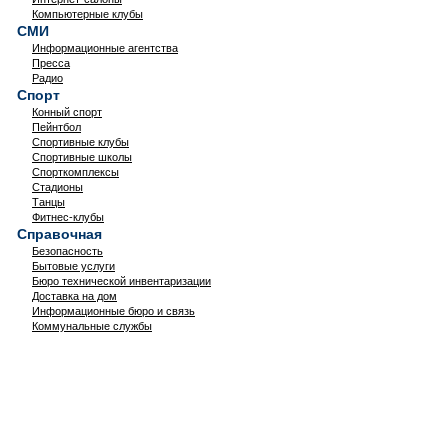
Компьютерные клубы
СМИ
Информационные агентства
Пресса
Радио
Спорт
Конный спорт
Пейнтбол
Спортивные клубы
Спортивные школы
Спорткомплексы
Стадионы
Танцы
Фитнес-клубы
Справочная
Безопасность
Бытовые услуги
Бюро технической инвентаризации
Доставка на дом
Информационные бюро и связь
Коммунальные службы