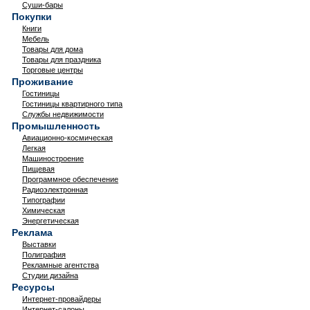
Суши-бары
Покупки
Книги
Мебель
Товары для дома
Товары для праздника
Торговые центры
Проживание
Гостиницы
Гостиницы квартирного типа
Службы недвижимости
Промышленность
Авиационно-космическая
Легкая
Машиностроение
Пищевая
Программное обеспечение
Радиоэлектронная
Типографии
Химическая
Энергетическая
Реклама
Выставки
Полиграфия
Рекламные агентства
Студии дизайна
Ресурсы
Интернет-провайдеры
Интернет-салоны