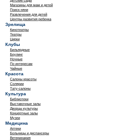
Детские сады
Магазины для мам и детей
Поиск няни
Развлечения для детей
Центры развития ребенка
Зрелища
Кинотеатры
Театры
Цирки
Клубы
Бильярдные
Боулинг
Ночные
По интересам
Чайные
Красота
Салоны красоты
Солярии
Тату-салоны
Культура
Библиотеки
Выставочные залы
Дворцы культуры
Концертные залы
Музеи
Медицина
Аптеки
Больницы и диспансеры
Ветеринария