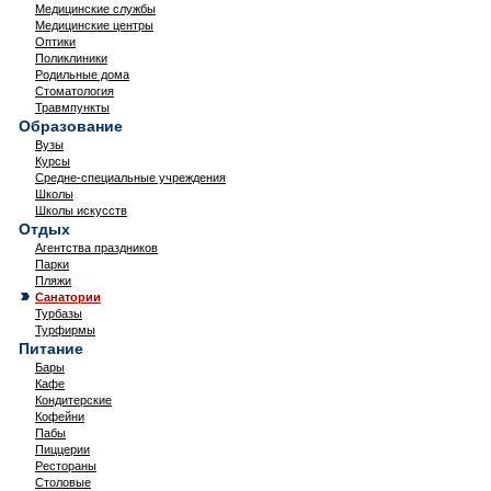
Медицинские службы
Медицинские центры
Оптики
Поликлиники
Родильные дома
Стоматология
Травмпункты
Образование
Вузы
Курсы
Средне-специальные учреждения
Школы
Школы искусств
Отдых
Агентства праздников
Парки
Пляжи
Санатории
Турбазы
Турфирмы
Питание
Бары
Кафе
Кондитерские
Кофейни
Пабы
Пиццерии
Рестораны
Столовые