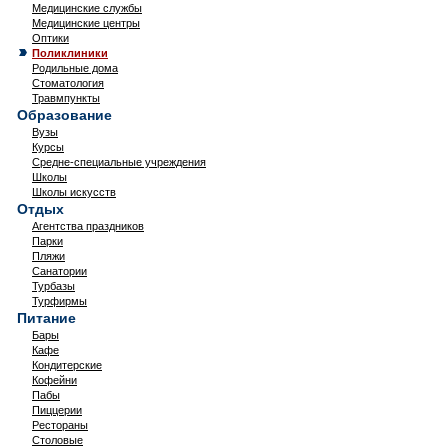
Медицинские службы
Медицинские центры
Оптики
Поликлиники
Родильные дома
Стоматология
Травмпункты
Образование
Вузы
Курсы
Средне-специальные учреждения
Школы
Школы искусств
Отдых
Агентства праздников
Парки
Пляжи
Санатории
Турбазы
Турфирмы
Питание
Бары
Кафе
Кондитерские
Кофейни
Пабы
Пиццерии
Рестораны
Столовые