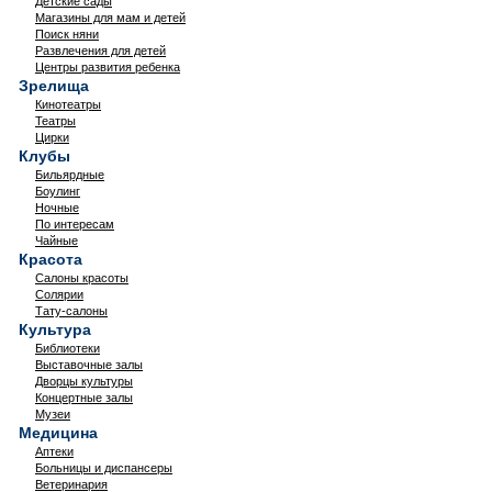
Детские сады
Магазины для мам и детей
Поиск няни
Развлечения для детей
Центры развития ребенка
Зрелища
Кинотеатры
Театры
Цирки
Клубы
Бильярдные
Боулинг
Ночные
По интересам
Чайные
Красота
Салоны красоты
Солярии
Тату-салоны
Культура
Библиотеки
Выставочные залы
Дворцы культуры
Концертные залы
Музеи
Медицина
Аптеки
Больницы и диспансеры
Ветеринария