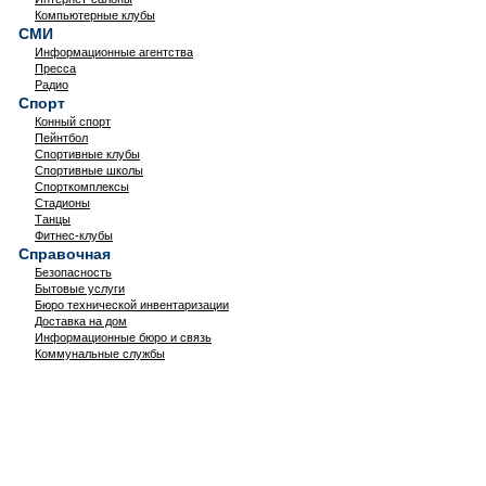
Компьютерные клубы
СМИ
Информационные агентства
Пресса
Радио
Спорт
Конный спорт
Пейнтбол
Спортивные клубы
Спортивные школы
Спорткомплексы
Стадионы
Танцы
Фитнес-клубы
Справочная
Безопасность
Бытовые услуги
Бюро технической инвентаризации
Доставка на дом
Информационные бюро и связь
Коммунальные службы