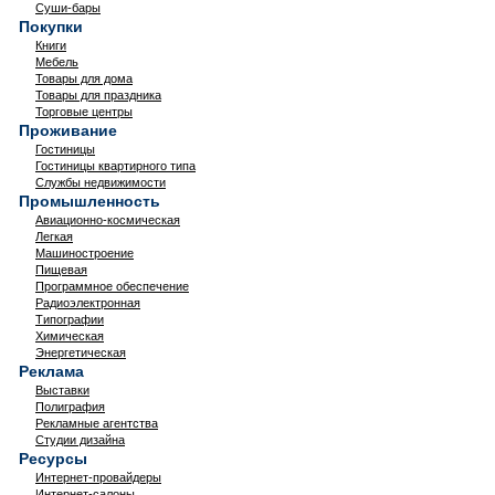
Суши-бары
Покупки
Книги
Мебель
Товары для дома
Товары для праздника
Торговые центры
Проживание
Гостиницы
Гостиницы квартирного типа
Службы недвижимости
Промышленность
Авиационно-космическая
Легкая
Машиностроение
Пищевая
Программное обеспечение
Радиоэлектронная
Типографии
Химическая
Энергетическая
Реклама
Выставки
Полиграфия
Рекламные агентства
Студии дизайна
Ресурсы
Интернет-провайдеры
Интернет-салоны