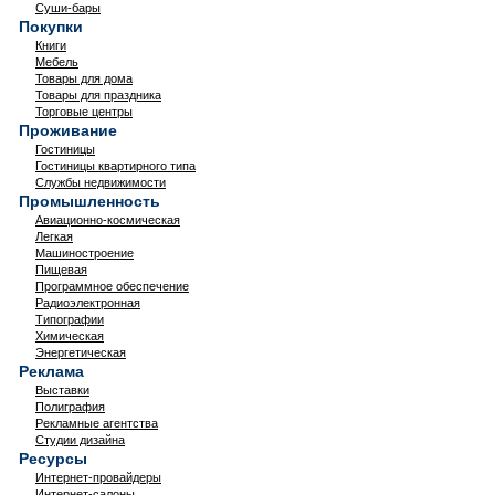
Суши-бары
Покупки
Книги
Мебель
Товары для дома
Товары для праздника
Торговые центры
Проживание
Гостиницы
Гостиницы квартирного типа
Службы недвижимости
Промышленность
Авиационно-космическая
Легкая
Машиностроение
Пищевая
Программное обеспечение
Радиоэлектронная
Типографии
Химическая
Энергетическая
Реклама
Выставки
Полиграфия
Рекламные агентства
Студии дизайна
Ресурсы
Интернет-провайдеры
Интернет-салоны