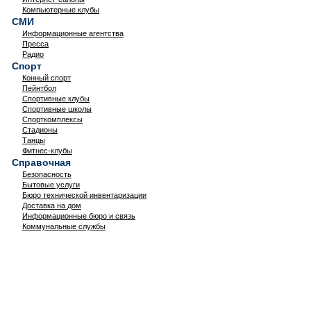
Компьютерные клубы
СМИ
Информационные агентства
Пресса
Радио
Спорт
Конный спорт
Пейнтбол
Спортивные клубы
Спортивные школы
Спорткомплексы
Стадионы
Танцы
Фитнес-клубы
Справочная
Безопасность
Бытовые услуги
Бюро технической инвентаризации
Доставка на дом
Информационные бюро и связь
Коммунальные службы