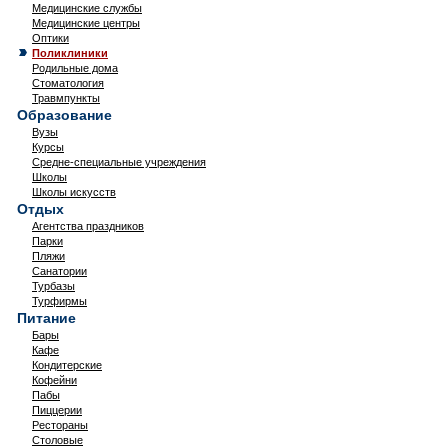
Медицинские службы
Медицинские центры
Оптики
Поликлиники
Родильные дома
Стоматология
Травмпункты
Образование
Вузы
Курсы
Средне-специальные учреждения
Школы
Школы искусств
Отдых
Агентства праздников
Парки
Пляжи
Санатории
Турбазы
Турфирмы
Питание
Бары
Кафе
Кондитерские
Кофейни
Пабы
Пиццерии
Рестораны
Столовые