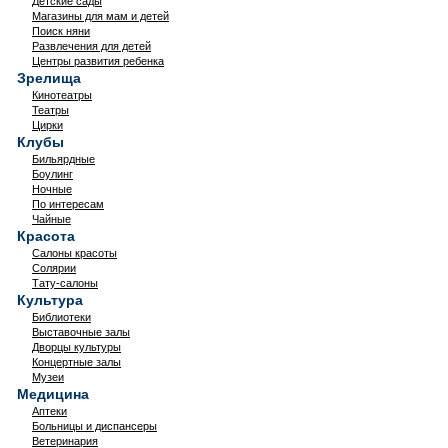
Детские сады
Магазины для мам и детей
Поиск няни
Развлечения для детей
Центры развития ребенка
Зрелища
Кинотеатры
Театры
Цирки
Клубы
Бильярдные
Боулинг
Ночные
По интересам
Чайные
Красота
Салоны красоты
Солярии
Тату-салоны
Культура
Библиотеки
Выставочные залы
Дворцы культуры
Концертные залы
Музеи
Медицина
Аптеки
Больницы и диспансеры
Ветеринария