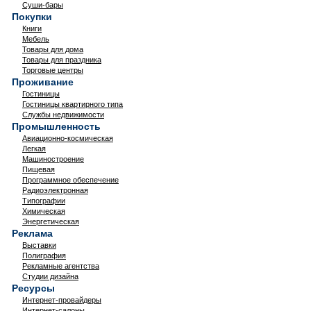
Суши-бары
Покупки
Книги
Мебель
Товары для дома
Товары для праздника
Торговые центры
Проживание
Гостиницы
Гостиницы квартирного типа
Службы недвижимости
Промышленность
Авиационно-космическая
Легкая
Машиностроение
Пищевая
Программное обеспечение
Радиоэлектронная
Типографии
Химическая
Энергетическая
Реклама
Выставки
Полиграфия
Рекламные агентства
Студии дизайна
Ресурсы
Интернет-провайдеры
Интернет-салоны