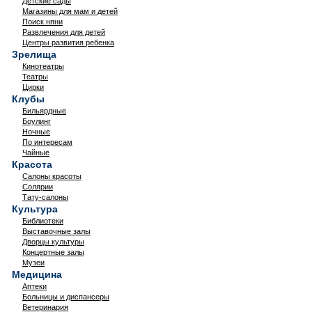
Детские сады
Магазины для мам и детей
Поиск няни
Развлечения для детей
Центры развития ребенка
Зрелища
Кинотеатры
Театры
Цирки
Клубы
Бильярдные
Боулинг
Ночные
По интересам
Чайные
Красота
Салоны красоты
Солярии
Тату-салоны
Культура
Библиотеки
Выставочные залы
Дворцы культуры
Концертные залы
Музеи
Медицина
Аптеки
Больницы и диспансеры
Ветеринария