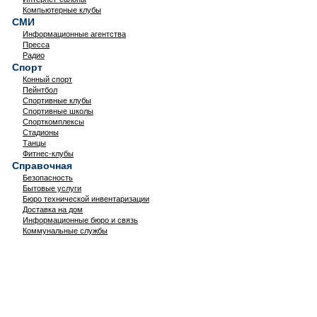
Компьютерные клубы
СМИ
Информационные агентства
Пресса
Радио
Спорт
Конный спорт
Пейнтбол
Спортивные клубы
Спортивные школы
Спорткомплексы
Стадионы
Танцы
Фитнес-клубы
Справочная
Безопасность
Бытовые услуги
Бюро технической инвентаризации
Доставка на дом
Информационные бюро и связь
Коммунальные службы