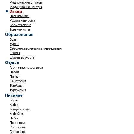
Медицинские службы
Медицинские центры
Оптики
Поликлиники
Родильные дома
Стоматология
Травмпункты
Образование
Вузы
Курсы
Средне-специальные учреждения
Школы
Школы искусств
Отдых
Агентства праздников
Парки
Пляжи
Санатории
Турбазы
Турфирмы
Питание
Бары
Кафе
Кондитерские
Кофейни
Пабы
Пиццерии
Рестораны
Столовые