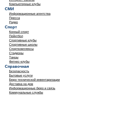
Компьютерные клубы
СМИ
Информационные агентства
Пресса
Радио
Спорт
Конный спорт
Пейнтбол
Спортивные клубы
Спортивные школы
Спорткомплексы
Стадионы
Танцы
Фитнес-клубы
Справочная
Безопасность
Бытовые услуги
Бюро технической инвентаризации
Доставка на дом
Информационные бюро и связь
Коммунальные службы