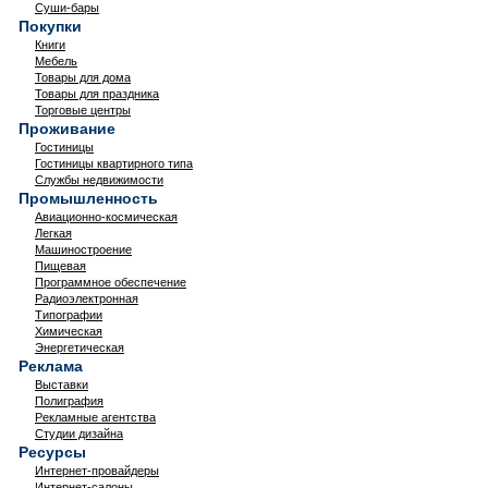
Суши-бары
Покупки
Книги
Мебель
Товары для дома
Товары для праздника
Торговые центры
Проживание
Гостиницы
Гостиницы квартирного типа
Службы недвижимости
Промышленность
Авиационно-космическая
Легкая
Машиностроение
Пищевая
Программное обеспечение
Радиоэлектронная
Типографии
Химическая
Энергетическая
Реклама
Выставки
Полиграфия
Рекламные агентства
Студии дизайна
Ресурсы
Интернет-провайдеры
Интернет-салоны