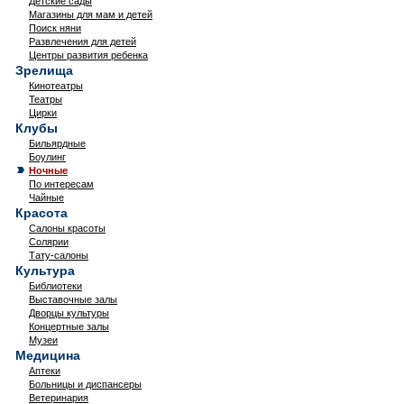
Детские сады
Магазины для мам и детей
Поиск няни
Развлечения для детей
Центры развития ребенка
Зрелища
Кинотеатры
Театры
Цирки
Клубы
Бильярдные
Боулинг
Ночные
По интересам
Чайные
Красота
Салоны красоты
Солярии
Тату-салоны
Культура
Библиотеки
Выставочные залы
Дворцы культуры
Концертные залы
Музеи
Медицина
Аптеки
Больницы и диспансеры
Ветеринария