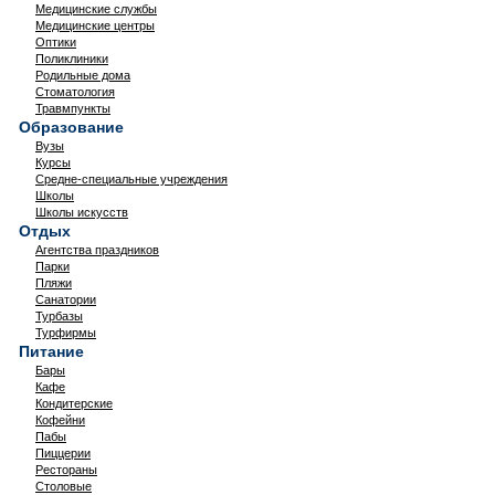
Медицинские службы
Медицинские центры
Оптики
Поликлиники
Родильные дома
Стоматология
Травмпункты
Образование
Вузы
Курсы
Средне-специальные учреждения
Школы
Школы искусств
Отдых
Агентства праздников
Парки
Пляжи
Санатории
Турбазы
Турфирмы
Питание
Бары
Кафе
Кондитерские
Кофейни
Пабы
Пиццерии
Рестораны
Столовые