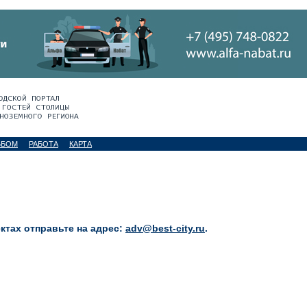
ЬБОМ
РАБОТА
КАРТА
тах отправьте на адрес:
adv@best-city.ru
.