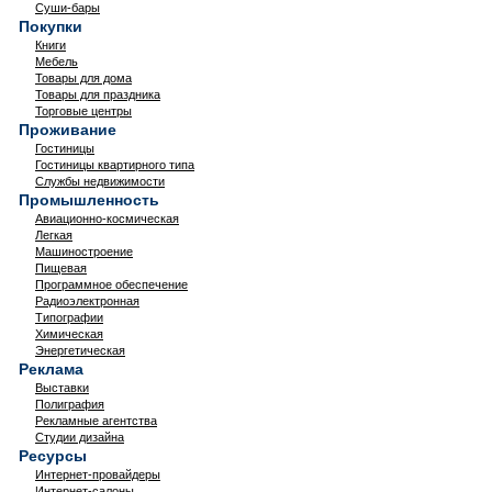
Суши-бары
Покупки
Книги
Мебель
Товары для дома
Товары для праздника
Торговые центры
Проживание
Гостиницы
Гостиницы квартирного типа
Службы недвижимости
Промышленность
Авиационно-космическая
Легкая
Машиностроение
Пищевая
Программное обеспечение
Радиоэлектронная
Типографии
Химическая
Энергетическая
Реклама
Выставки
Полиграфия
Рекламные агентства
Студии дизайна
Ресурсы
Интернет-провайдеры
Интернет-салоны