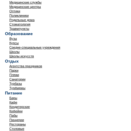
Медицинские службы
Медицинские центры
Оптики
Поликлиники
Родильные дома
Стоматология
Травмпункты
Образование
Вузы
Курсы
Средне-специальные учреждения
Школы
Школы искусств
Отдых
Агентства праздников
Парки
Пляжи
Санатории
Турбазы
Турфирмы
Питание
Бары
Кафе
Кондитерские
Кофейни
Пабы
Пиццерии
Рестораны
Столовые