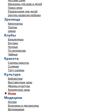
Детские сады
Магазины для мам и детей
Поиск няни
Развлечения для детей
Центры развития ребенка
Зрелища
Кинотеатры
Театры
Цирки
Клубы
Бильярдные
Боулинг
Ночные
По интересам
Чайные
Красота
Салоны красоты
Солярии
Тату-салоны
Культура
Библиотеки
Выставочные залы
Дворцы культуры
Концертные залы
Музеи
Медицина
Аптеки
Больницы и диспансеры
Ветеринария