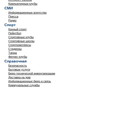
Компьютерные клубы
СМИ
Информационные агентства
Пресса
Радио
Спорт
Конный спорт
Пейнтбол
Спортивные клубы
Спортивные школы
Спорткомплексы
Стадионы
Танцы
Фитнес-клубы
Справочная
Безопасность
Бытовые услуги
Бюро технической инвентаризации
Доставка на дом
Информационные бюро и связь
Коммунальные службы