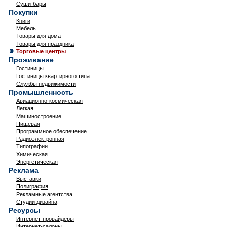
Суши-бары
Покупки
Книги
Мебель
Товары для дома
Товары для праздника
Торговые центры
Проживание
Гостиницы
Гостиницы квартирного типа
Службы недвижимости
Промышленность
Авиационно-космическая
Легкая
Машиностроение
Пищевая
Программное обеспечение
Радиоэлектронная
Типографии
Химическая
Энергетическая
Реклама
Выставки
Полиграфия
Рекламные агентства
Студии дизайна
Ресурсы
Интернет-провайдеры
Интернет-салоны