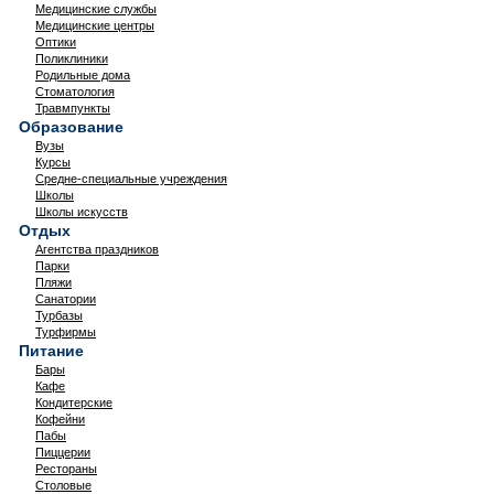
Медицинские службы
Медицинские центры
Оптики
Поликлиники
Родильные дома
Стоматология
Травмпункты
Образование
Вузы
Курсы
Средне-специальные учреждения
Школы
Школы искусств
Отдых
Агентства праздников
Парки
Пляжи
Санатории
Турбазы
Турфирмы
Питание
Бары
Кафе
Кондитерские
Кофейни
Пабы
Пиццерии
Рестораны
Столовые