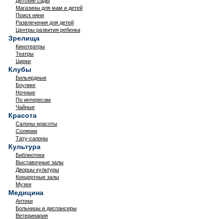
Детские сады
Магазины для мам и детей
Поиск няни
Развлечения для детей
Центры развития ребенка
Зрелища
Кинотеатры
Театры
Цирки
Клубы
Бильярдные
Боулинг
Ночные
По интересам
Чайные
Красота
Салоны красоты
Солярии
Тату-салоны
Культура
Библиотеки
Выставочные залы
Дворцы культуры
Концертные залы
Музеи
Медицина
Аптеки
Больницы и диспансеры
Ветеринария