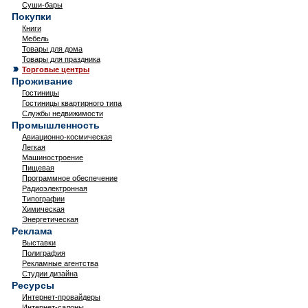
Суши-бары
Покупки
Книги
Мебель
Товары для дома
Товары для праздника
Торговые центры
Проживание
Гостиницы
Гостиницы квартирного типа
Службы недвижимости
Промышленность
Авиационно-космическая
Легкая
Машиностроение
Пищевая
Программное обеспечение
Радиоэлектронная
Типографии
Химическая
Энергетическая
Реклама
Выставки
Полиграфия
Рекламные агентства
Студии дизайна
Ресурсы
Интернет-провайдеры
Интернет-салоны