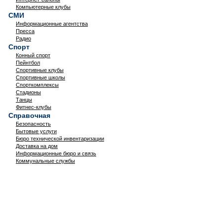
Компьютерные клубы
СМИ
Информационные агентства
Пресса
Радио
Спорт
Конный спорт
Пейнтбол
Спортивные клубы
Спортивные школы
Спорткомплексы
Стадионы
Танцы
Фитнес-клубы
Справочная
Безопасность
Бытовые услуги
Бюро технической инвентаризации
Доставка на дом
Информационные бюро и связь
Коммунальные службы