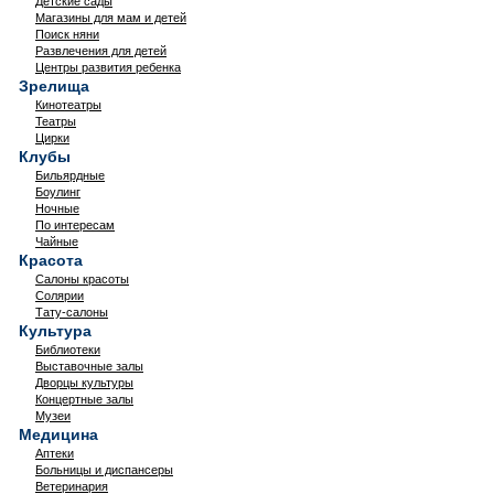
Детские сады
Магазины для мам и детей
Поиск няни
Развлечения для детей
Центры развития ребенка
Зрелища
Кинотеатры
Театры
Цирки
Клубы
Бильярдные
Боулинг
Ночные
По интересам
Чайные
Красота
Салоны красоты
Солярии
Тату-салоны
Культура
Библиотеки
Выставочные залы
Дворцы культуры
Концертные залы
Музеи
Медицина
Аптеки
Больницы и диспансеры
Ветеринария