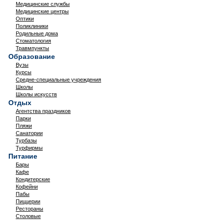
Медицинские службы
Медицинские центры
Оптики
Поликлиники
Родильные дома
Стоматология
Травмпункты
Образование
Вузы
Курсы
Средне-специальные учреждения
Школы
Школы искусств
Отдых
Агентства праздников
Парки
Пляжи
Санатории
Турбазы
Турфирмы
Питание
Бары
Кафе
Кондитерские
Кофейни
Пабы
Пиццерии
Рестораны
Столовые