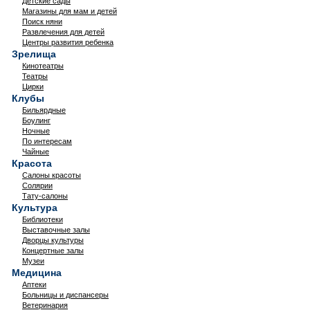
Детские сады
Магазины для мам и детей
Поиск няни
Развлечения для детей
Центры развития ребенка
Зрелища
Кинотеатры
Театры
Цирки
Клубы
Бильярдные
Боулинг
Ночные
По интересам
Чайные
Красота
Салоны красоты
Солярии
Тату-салоны
Культура
Библиотеки
Выставочные залы
Дворцы культуры
Концертные залы
Музеи
Медицина
Аптеки
Больницы и диспансеры
Ветеринария