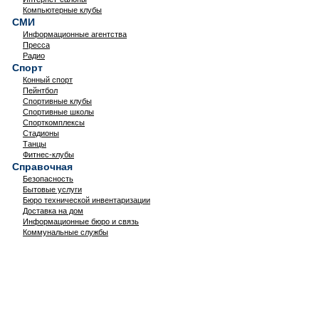
Компьютерные клубы
СМИ
Информационные агентства
Пресса
Радио
Спорт
Конный спорт
Пейнтбол
Спортивные клубы
Спортивные школы
Спорткомплексы
Стадионы
Танцы
Фитнес-клубы
Справочная
Безопасность
Бытовые услуги
Бюро технической инвентаризации
Доставка на дом
Информационные бюро и связь
Коммунальные службы