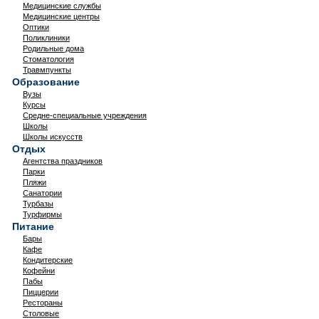
Медицинские службы
Медицинские центры
Оптики
Поликлиники
Родильные дома
Стоматология
Травмпункты
Образование
Вузы
Курсы
Средне-специальные учреждения
Школы
Школы искусств
Отдых
Агентства праздников
Парки
Пляжи
Санатории
Турбазы
Турфирмы
Питание
Бары
Кафе
Кондитерские
Кофейни
Пабы
Пиццерии
Рестораны
Столовые