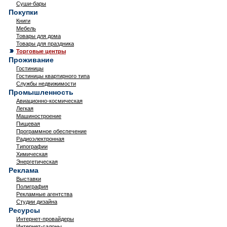
Суши-бары
Покупки
Книги
Мебель
Товары для дома
Товары для праздника
Торговые центры
Проживание
Гостиницы
Гостиницы квартирного типа
Службы недвижимости
Промышленность
Авиационно-космическая
Легкая
Машиностроение
Пищевая
Программное обеспечение
Радиоэлектронная
Типографии
Химическая
Энергетическая
Реклама
Выставки
Полиграфия
Рекламные агентства
Студии дизайна
Ресурсы
Интернет-провайдеры
Интернет-салоны