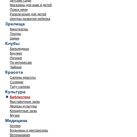
Детские сады
Магазины для мам и детей
Поиск няни
Развлечения для детей
Центры развития ребенка
Зрелища
Кинотеатры
Театры
Цирки
Клубы
Бильярдные
Боулинг
Ночные
По интересам
Чайные
Красота
Салоны красоты
Солярии
Тату-салоны
Культура
Библиотеки
Выставочные залы
Дворцы культуры
Концертные залы
Музеи
Медицина
Аптеки
Больницы и диспансеры
Ветеринария