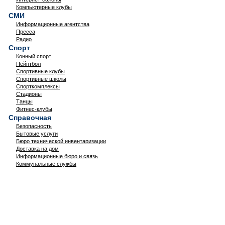
Компьютерные клубы
СМИ
Информационные агентства
Пресса
Радио
Спорт
Конный спорт
Пейнтбол
Спортивные клубы
Спортивные школы
Спорткомплексы
Стадионы
Танцы
Фитнес-клубы
Справочная
Безопасность
Бытовые услуги
Бюро технической инвентаризации
Доставка на дом
Информационные бюро и связь
Коммунальные службы