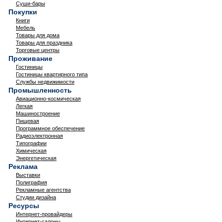
Суши-бары
Покупки
Книги
Мебель
Товары для дома
Товары для праздника
Торговые центры
Проживание
Гостиницы
Гостиницы квартирного типа
Службы недвижимости
Промышленность
Авиационно-космическая
Легкая
Машиностроение
Пищевая
Программное обеспечение
Радиоэлектронная
Типографии
Химическая
Энергетическая
Реклама
Выставки
Полиграфия
Рекламные агентства
Студии дизайна
Ресурсы
Интернет-провайдеры
Интернет-салоны