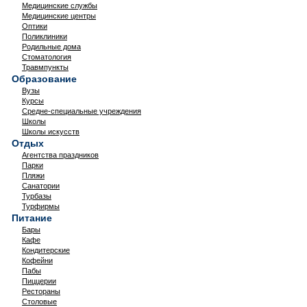
Медицинские службы
Медицинские центры
Оптики
Поликлиники
Родильные дома
Стоматология
Травмпункты
Образование
Вузы
Курсы
Средне-специальные учреждения
Школы
Школы искусств
Отдых
Агентства праздников
Парки
Пляжи
Санатории
Турбазы
Турфирмы
Питание
Бары
Кафе
Кондитерские
Кофейни
Пабы
Пиццерии
Рестораны
Столовые