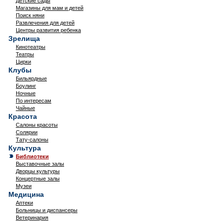
Детские сады
Магазины для мам и детей
Поиск няни
Развлечения для детей
Центры развития ребенка
Зрелища
Кинотеатры
Театры
Цирки
Клубы
Бильярдные
Боулинг
Ночные
По интересам
Чайные
Красота
Салоны красоты
Солярии
Тату-салоны
Культура
Библиотеки
Выставочные залы
Дворцы культуры
Концертные залы
Музеи
Медицина
Аптеки
Больницы и диспансеры
Ветеринария