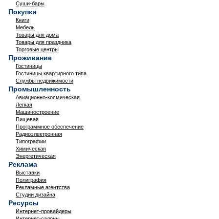
Суши-бары
Покупки
Книги
Мебель
Товары для дома
Товары для праздника
Торговые центры
Проживание
Гостиницы
Гостиницы квартирного типа
Службы недвижимости
Промышленность
Авиационно-космическая
Легкая
Машиностроение
Пищевая
Программное обеспечение
Радиоэлектронная
Типографии
Химическая
Энергетическая
Реклама
Выставки
Полиграфия
Рекламные агентства
Студии дизайна
Ресурсы
Интернет-провайдеры
Интернет-салоны