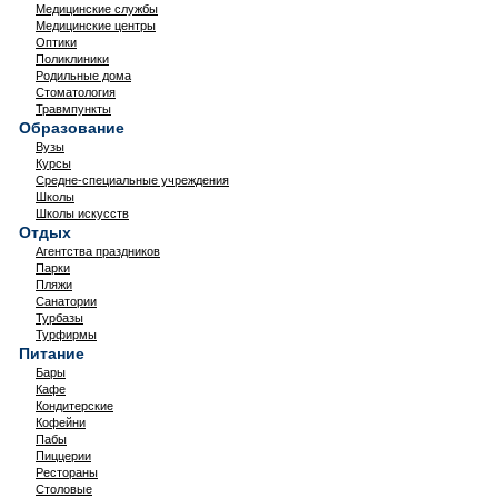
Медицинские службы
Медицинские центры
Оптики
Поликлиники
Родильные дома
Стоматология
Травмпункты
Образование
Вузы
Курсы
Средне-специальные учреждения
Школы
Школы искусств
Отдых
Агентства праздников
Парки
Пляжи
Санатории
Турбазы
Турфирмы
Питание
Бары
Кафе
Кондитерские
Кофейни
Пабы
Пиццерии
Рестораны
Столовые