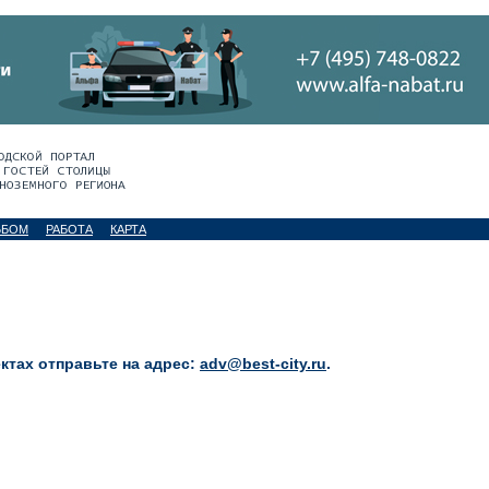
ЬБОМ
РАБОТА
КАРТА
тах отправьте на адрес:
adv@best-city.ru
.