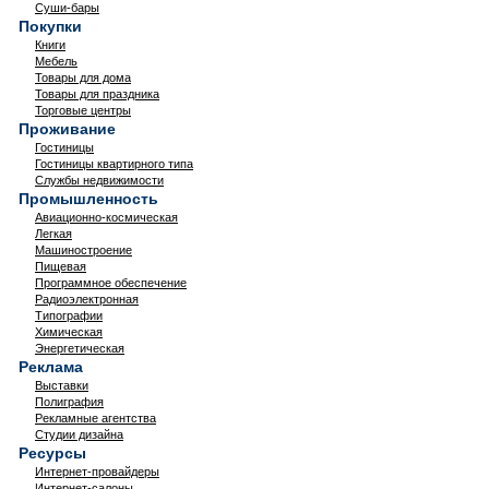
Суши-бары
Покупки
Книги
Мебель
Товары для дома
Товары для праздника
Торговые центры
Проживание
Гостиницы
Гостиницы квартирного типа
Службы недвижимости
Промышленность
Авиационно-космическая
Легкая
Машиностроение
Пищевая
Программное обеспечение
Радиоэлектронная
Типографии
Химическая
Энергетическая
Реклама
Выставки
Полиграфия
Рекламные агентства
Студии дизайна
Ресурсы
Интернет-провайдеры
Интернет-салоны