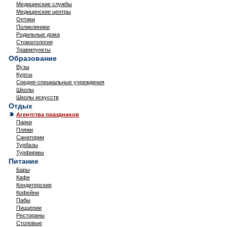
Медицинские службы
Медицинские центры
Оптики
Поликлиники
Родильные дома
Стоматология
Травмпункты
Образование
Вузы
Курсы
Средне-специальные учреждения
Школы
Школы искусств
Отдых
Агентства праздников
Парки
Пляжи
Санатории
Турбазы
Турфирмы
Питание
Бары
Кафе
Кондитерские
Кофейни
Пабы
Пиццерии
Рестораны
Столовые