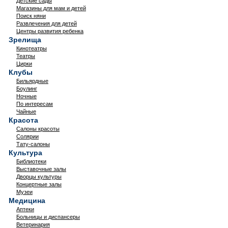
Детские сады
Магазины для мам и детей
Поиск няни
Развлечения для детей
Центры развития ребенка
Зрелища
Кинотеатры
Театры
Цирки
Клубы
Бильярдные
Боулинг
Ночные
По интересам
Чайные
Красота
Салоны красоты
Солярии
Тату-салоны
Культура
Библиотеки
Выставочные залы
Дворцы культуры
Концертные залы
Музеи
Медицина
Аптеки
Больницы и диспансеры
Ветеринария