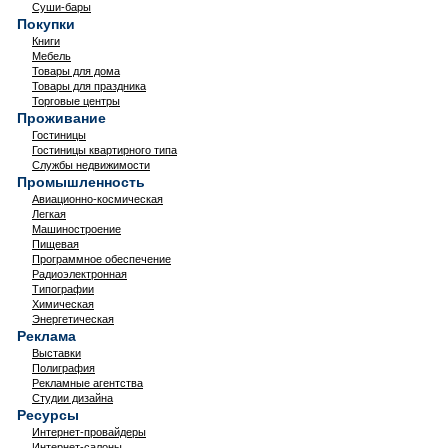
Суши-бары
Покупки
Книги
Мебель
Товары для дома
Товары для праздника
Торговые центры
Проживание
Гостиницы
Гостиницы квартирного типа
Службы недвижимости
Промышленность
Авиационно-космическая
Легкая
Машиностроение
Пищевая
Программное обеспечение
Радиоэлектронная
Типографии
Химическая
Энергетическая
Реклама
Выставки
Полиграфия
Рекламные агентства
Студии дизайна
Ресурсы
Интернет-провайдеры
Интернет-салоны