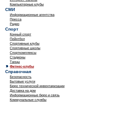
Компьютерные клубы
СМИ
Информационные агентства
Пресса
Радио
Спорт
Конный спорт
Пейнтбол
Спортивные клубы
Спортивные школы
Спорткомплексы
Стадионы
Танцы
Фитнес-клубы
Справочная
Безопасность
Бытовые услуги
Бюро технической инвентаризации
Доставка на дом
Информационные бюро и связь
Коммунальные службы