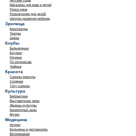
Детские сады
Магазины для мам и детей
Поиск няни
Развлечения для детей
Центры развития ребенка
Зрелища
Кинотеатры
Театры
Цирки
Клубы
Бильярдные
Боулинг
Ночные
По интересам
Чайные
Красота
Салоны красоты
Солярии
Тату-салоны
Культура
Библиотеки
Выставочные залы
Дворцы культуры
Концертные залы
Музеи
Медицина
Аптеки
Больницы и диспансеры
Ветеринария