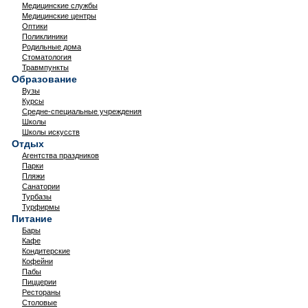
Медицинские службы
Медицинские центры
Оптики
Поликлиники
Родильные дома
Стоматология
Травмпункты
Образование
Вузы
Курсы
Средне-специальные учреждения
Школы
Школы искусств
Отдых
Агентства праздников
Парки
Пляжи
Санатории
Турбазы
Турфирмы
Питание
Бары
Кафе
Кондитерские
Кофейни
Пабы
Пиццерии
Рестораны
Столовые