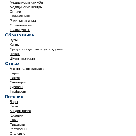
Медицинские службы
Медицинские центры
Оптики
Поликлиники
Родильные дома
Стоматология
Травмпункты
Образование
Вузы
Курсы
Средне-специальные учреждения
Школы
Школы искусств
Отдых
Агентства праздников
Парки
Пляжи
Санатории
Турбазы
Турфирмы
Питание
Бары
Кафе
Кондитерские
Кофейни
Пабы
Пиццерии
Рестораны
Столовые