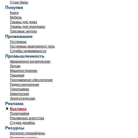
Суши-бары
Покупки
Книги
Мебель
Товары для дома
Товары для праздника
Торговые центры
Проживание
Гостиницы
Гостиницы квартирного типа
Службы недвижимости
Промышленность
Авиационно-космическая
Легкая
Машиностроение
Пищевая
Программное обеспечение
Радиоэлектронная
Типографии
Химическая
Энергетическая
Реклама
Выставки
Полиграфия
Рекламные агентства
Студии дизайна
Ресурсы
Интернет-провайдеры
Интернет-салоны