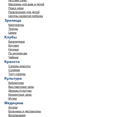
Детские сады
Магазины для мам и детей
Поиск няни
Развлечения для детей
Центры развития ребенка
Зрелища
Кинотеатры
Театры
Цирки
Клубы
Бильярдные
Боулинг
Ночные
По интересам
Чайные
Красота
Салоны красоты
Солярии
Тату-салоны
Культура
Библиотеки
Выставочные залы
Дворцы культуры
Концертные залы
Музеи
Медицина
Аптеки
Больницы и диспансеры
Ветеринария