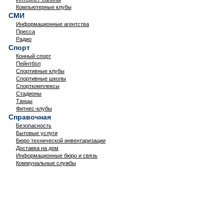
Компьютерные клубы
СМИ
Информационные агентства
Пресса
Радио
Спорт
Конный спорт
Пейнтбол
Спортивные клубы
Спортивные школы
Спорткомплексы
Стадионы
Танцы
Фитнес-клубы
Справочная
Безопасность
Бытовые услуги
Бюро технической инвентаризации
Доставка на дом
Информационные бюро и связь
Коммунальные службы