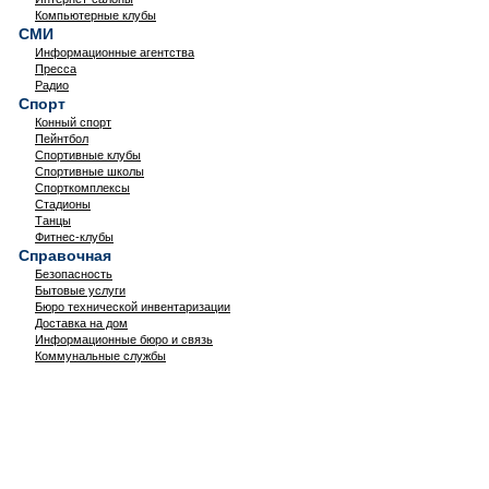
Компьютерные клубы
СМИ
Информационные агентства
Пресса
Радио
Спорт
Конный спорт
Пейнтбол
Спортивные клубы
Спортивные школы
Спорткомплексы
Стадионы
Танцы
Фитнес-клубы
Справочная
Безопасность
Бытовые услуги
Бюро технической инвентаризации
Доставка на дом
Информационные бюро и связь
Коммунальные службы