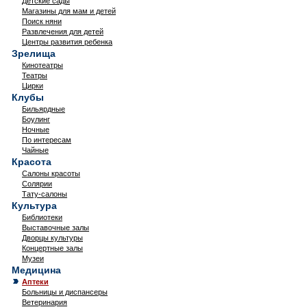
Детские сады
Магазины для мам и детей
Поиск няни
Развлечения для детей
Центры развития ребенка
Зрелища
Кинотеатры
Театры
Цирки
Клубы
Бильярдные
Боулинг
Ночные
По интересам
Чайные
Красота
Салоны красоты
Солярии
Тату-салоны
Культура
Библиотеки
Выставочные залы
Дворцы культуры
Концертные залы
Музеи
Медицина
Аптеки
Больницы и диспансеры
Ветеринария