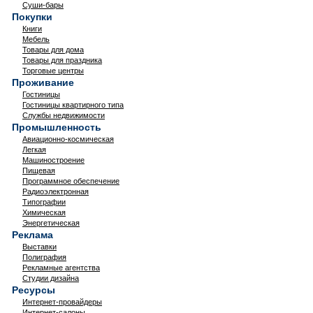
Суши-бары
Покупки
Книги
Мебель
Товары для дома
Товары для праздника
Торговые центры
Проживание
Гостиницы
Гостиницы квартирного типа
Службы недвижимости
Промышленность
Авиационно-космическая
Легкая
Машиностроение
Пищевая
Программное обеспечение
Радиоэлектронная
Типографии
Химическая
Энергетическая
Реклама
Выставки
Полиграфия
Рекламные агентства
Студии дизайна
Ресурсы
Интернет-провайдеры
Интернет-салоны