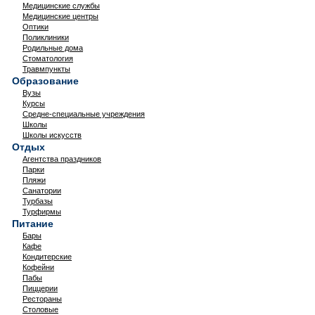
Медицинские службы
Медицинские центры
Оптики
Поликлиники
Родильные дома
Стоматология
Травмпункты
Образование
Вузы
Курсы
Средне-специальные учреждения
Школы
Школы искусств
Отдых
Агентства праздников
Парки
Пляжи
Санатории
Турбазы
Турфирмы
Питание
Бары
Кафе
Кондитерские
Кофейни
Пабы
Пиццерии
Рестораны
Столовые