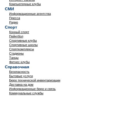
Компьютерные клубы
СМИ
Информационные агентства
Пресса
Радио
Спорт
Конный спорт
Пейнтбол
Спортивные клубы
Спортивные школы
Спорткомплексы
Стадионы
Танцы
Фитнес-клубы
Справочная
Безопасность
Бытовые услуги
Бюро технической инвентаризации
Доставка на дом
Информационные бюро и связь
Коммунальные службы