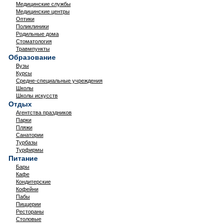
Медицинские службы
Медицинские центры
Оптики
Поликлиники
Родильные дома
Стоматология
Травмпункты
Образование
Вузы
Курсы
Средне-специальные учреждения
Школы
Школы искусств
Отдых
Агентства праздников
Парки
Пляжи
Санатории
Турбазы
Турфирмы
Питание
Бары
Кафе
Кондитерские
Кофейни
Пабы
Пиццерии
Рестораны
Столовые