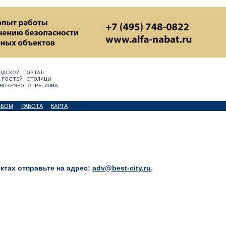
ЬБОМ
РАБОТА
КАРТА
тах отправьте на адрес:
adv@best-city.ru
.