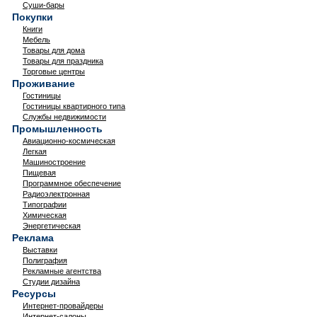
Суши-бары
Покупки
Книги
Мебель
Товары для дома
Товары для праздника
Торговые центры
Проживание
Гостиницы
Гостиницы квартирного типа
Службы недвижимости
Промышленность
Авиационно-космическая
Легкая
Машиностроение
Пищевая
Программное обеспечение
Радиоэлектронная
Типографии
Химическая
Энергетическая
Реклама
Выставки
Полиграфия
Рекламные агентства
Студии дизайна
Ресурсы
Интернет-провайдеры
Интернет-салоны