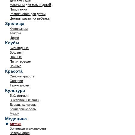
Детские сады
Магазины для мам и детей
Поиск няни
Развлечения для детей
Центры развития ребенка
Зрелища
Кинотеатры
Театры
Цирки
Клубы
Бильярдные
Боулинг
Ночные
По интересам
Чайные
Красота
Салоны красоты
Солярии
Тату-салоны
Культура
Библиотеки
Выставочные залы
Дворцы культуры
Концертные залы
Музеи
Медицина
Аптеки
Больницы и диспансеры
Ветеринария