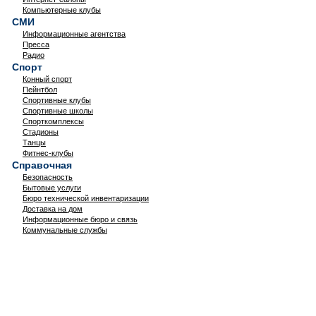
Компьютерные клубы
СМИ
Информационные агентства
Пресса
Радио
Спорт
Конный спорт
Пейнтбол
Спортивные клубы
Спортивные школы
Спорткомплексы
Стадионы
Танцы
Фитнес-клубы
Справочная
Безопасность
Бытовые услуги
Бюро технической инвентаризации
Доставка на дом
Информационные бюро и связь
Коммунальные службы