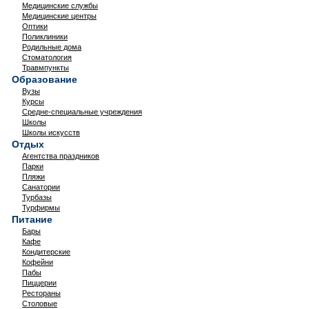
Медицинские службы
Медицинские центры
Оптики
Поликлиники
Родильные дома
Стоматология
Травмпункты
Образование
Вузы
Курсы
Средне-специальные учреждения
Школы
Школы искусств
Отдых
Агентства праздников
Парки
Пляжи
Санатории
Турбазы
Турфирмы
Питание
Бары
Кафе
Кондитерские
Кофейни
Пабы
Пиццерии
Рестораны
Столовые