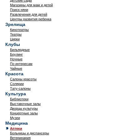
Детские сады
Магазины для мам и детей
Поиск няни
Развлечения для детей
Центры развития ребенка
Зрелища
Кинотеатры
Театры
Цирки
Клубы
Бильярдные
Боулинг
Ночные
По интересам
Чайные
Красота
Салоны красоты
Солярии
Тату-салоны
Культура
Библиотеки
Выставочные залы
Дворцы культуры
Концертные залы
Музеи
Медицина
Аптеки
Больницы и диспансеры
Ветеринария