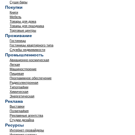
Суши-бары
Покупки
Книги
Мебель
Товары для дома
Товары для праздника
Торговые центры
Проживание
Гостиницы
Гостиницы квартирного типа
Службы недвижимости
Промышленность
Авиационно-космическая
Легкая
Машиностроение
Пищевая
Программное обеспечение
Радиоэлектронная
Типографии
Химическая
Энергетическая
Реклама
Выставки
Полиграфия
Рекламные агентства
Студии дизайна
Ресурсы
Интернет-провайдеры
Интернет-салоны