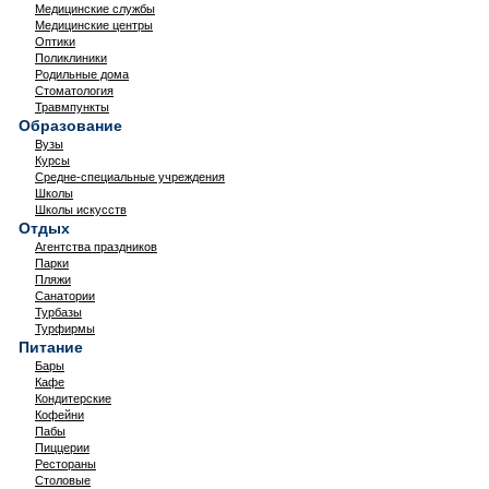
Медицинские службы
Медицинские центры
Оптики
Поликлиники
Родильные дома
Стоматология
Травмпункты
Образование
Вузы
Курсы
Средне-специальные учреждения
Школы
Школы искусств
Отдых
Агентства праздников
Парки
Пляжи
Санатории
Турбазы
Турфирмы
Питание
Бары
Кафе
Кондитерские
Кофейни
Пабы
Пиццерии
Рестораны
Столовые