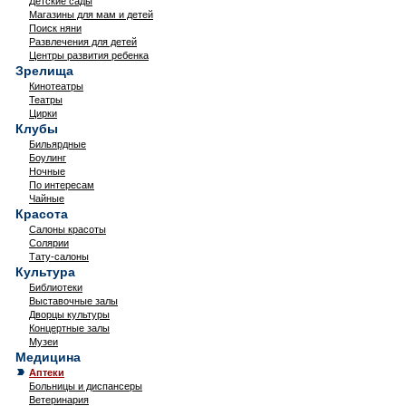
Детские сады
Магазины для мам и детей
Поиск няни
Развлечения для детей
Центры развития ребенка
Зрелища
Кинотеатры
Театры
Цирки
Клубы
Бильярдные
Боулинг
Ночные
По интересам
Чайные
Красота
Салоны красоты
Солярии
Тату-салоны
Культура
Библиотеки
Выставочные залы
Дворцы культуры
Концертные залы
Музеи
Медицина
Аптеки
Больницы и диспансеры
Ветеринария