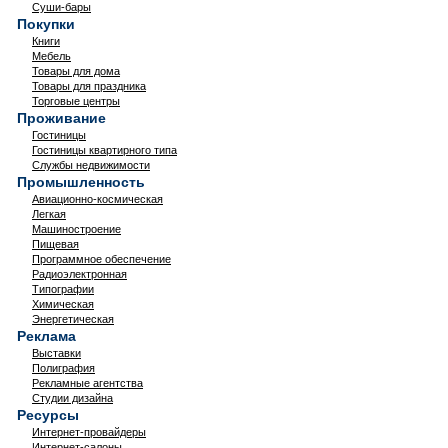
Суши-бары
Покупки
Книги
Мебель
Товары для дома
Товары для праздника
Торговые центры
Проживание
Гостиницы
Гостиницы квартирного типа
Службы недвижимости
Промышленность
Авиационно-космическая
Легкая
Машиностроение
Пищевая
Программное обеспечение
Радиоэлектронная
Типографии
Химическая
Энергетическая
Реклама
Выставки
Полиграфия
Рекламные агентства
Студии дизайна
Ресурсы
Интернет-провайдеры
Интернет-салоны