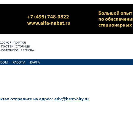
ЬБОМ
РАБОТА
КАРТА
тах отправьте на адрес:
adv@best-city.ru
.