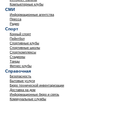
Компьютерные клубы
СМИ
Информационные агентства
Пресса
Радио
Спорт
Конный спорт
Пейнтбол
Спортивные клубы
Спортивные школы
Спорткомплексы
Стадионы
Танцы
Фитнес-клубы
Справочная
Безопасность
Бытовые услуги
Бюро технической инвентаризации
Доставка на дом
Информационные бюро и связь
Коммунальные службы