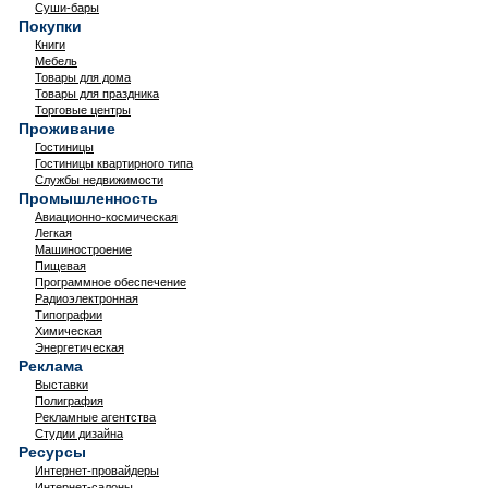
Суши-бары
Покупки
Книги
Мебель
Товары для дома
Товары для праздника
Торговые центры
Проживание
Гостиницы
Гостиницы квартирного типа
Службы недвижимости
Промышленность
Авиационно-космическая
Легкая
Машиностроение
Пищевая
Программное обеспечение
Радиоэлектронная
Типографии
Химическая
Энергетическая
Реклама
Выставки
Полиграфия
Рекламные агентства
Студии дизайна
Ресурсы
Интернет-провайдеры
Интернет-салоны