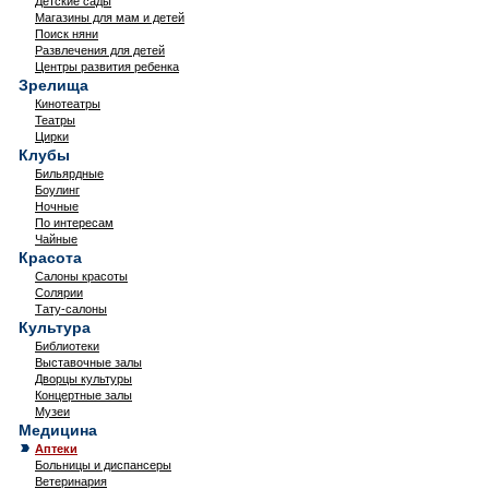
Детские сады
Магазины для мам и детей
Поиск няни
Развлечения для детей
Центры развития ребенка
Зрелища
Кинотеатры
Театры
Цирки
Клубы
Бильярдные
Боулинг
Ночные
По интересам
Чайные
Красота
Салоны красоты
Солярии
Тату-салоны
Культура
Библиотеки
Выставочные залы
Дворцы культуры
Концертные залы
Музеи
Медицина
Аптеки
Больницы и диспансеры
Ветеринария