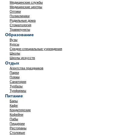
Медицинские службы
Медицинские центры
Оптики
Поликлиники
Родильные дома
Стоматология
Травмпункты
Образование
Вузы
Курсы
Средне-специальные учреждения
Школы
Школы искусств
Отдых
Агентства праздников
Парки
Пляжи
Санатории
Турбазы
Турфирмы
Питание
Бары
Кафе
Кондитерские
Кофейни
Пабы
Пиццерии
Рестораны
Столовые